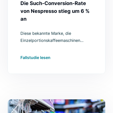
Die Such-Conversion-Rate
von Nespresso stieg um 6 %
an
Diese bekannte Marke, die
Einzelportionskaffeemaschinen
verkauft, hat nach dem Wechsel zu
Luigi's Box bei der Such-Conversion-
Fallstudie lesen
Rate einen Anstieg von 6 Prozent
erzielt.