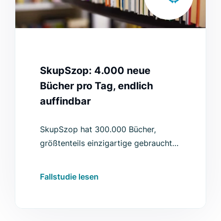
SkupSzop: 4.000 neue
Bücher pro Tag, endlich
auffindbar
SkupSzop hat 300.000 Bücher,
größtenteils einzigartige gebrauchte
Exemplare. Luigi's Box Search und
Recommender machten sie
Fallstudie lesen
auffindbar und erhöhten den
Warenkorbwert um 2,36 €.