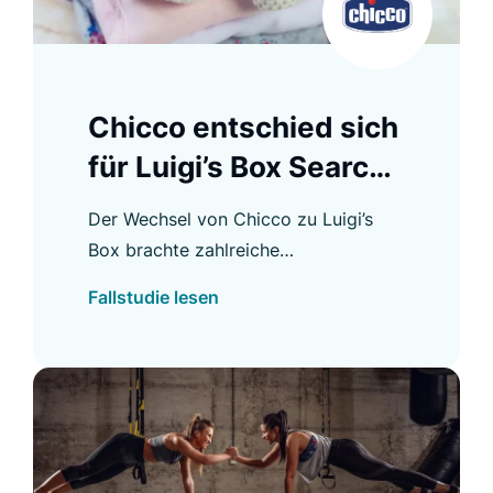
Chicco entschied sich
für Luigi’s Box Search
und verbesserte das
Der Wechsel von Chicco zu Luigi’s
Einkaufserlebnis
Box brachte zahlreiche
Verbesserungen, darunter eine höhere
Fallstudie lesen
Autocomplete CTR und eine stärkere
Nutzung der Suche.