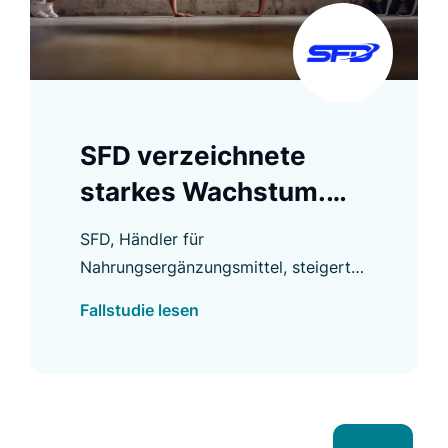
SFD verzeichnete
starkes Wachstum.
Die Search
SFD, Händler für
Conversion Rate stieg
Nahrungsergänzungsmittel, steigerte
um 94 %
mit Luigi’s Box die Search Conversion
Fallstudie lesen
Rate um 94 % und erzielte weitere
Verbesserungen.