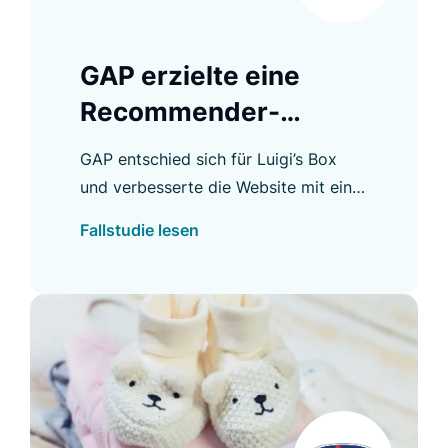
GAP erzielte eine
Recommender-
Konversionsrate von
GAP entschied sich für Luigi’s Box
28 %
und verbesserte die Website mit einer
neuen Suchfunktion, die domain-
Fallstudie lesen
übergreifend relevante Ergebnisse
liefert.