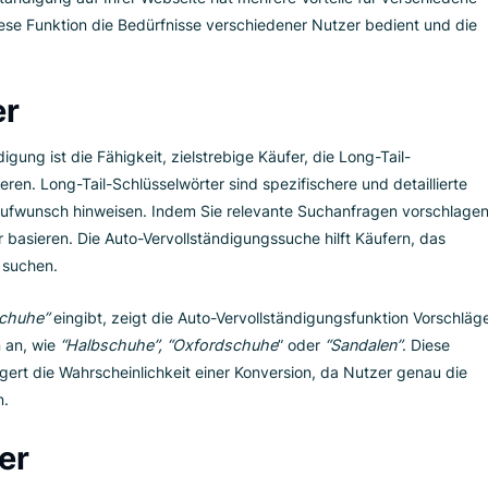
r Auto-
ndigungssuche für
ne Nutzertypen
ervollständigung auf Ihrer Webseite hat mehrere Vorteile für 
 wie diese Funktion die Bedürfnisse verschiedener Nutzer bed
äufer
ollständigung ist die Fähigkeit, zielstrebige Käufer, die Long-Ta
onvertieren. Long-Tail-Schlüsselwörter sind spezifischere und d