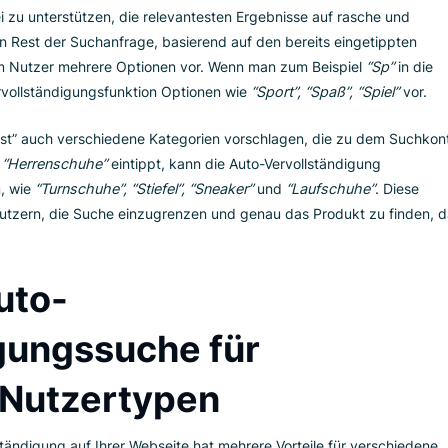
Funktion, die Nutzern, während sie tippen, in Echtzeit Vorsch
hanfrage entsprechen. Diese Funktion wird von Suchmaschinen
orschläge auf beliebten Suchanfragen oder dem Suchverlauf
er dabei zu unterstützen, die relevantesten Ergebnisse auf ra
 sagt den Rest der Suchanfrage, basierend auf den bereits ein
lägt dem Nutzer mehrere Optionen vor. Wenn man zum Beispi
Auto-Vervollständigungsfunktion Optionen wie
“Sport”, “Spaß”, 
u tippst” auch verschiedene Kategorien vorschlagen, die z
eispiel
“Herrenschuhe”
eintippt, kann die Auto-Vervollständi
nbieten, wie
“Turnschuhe”, “Stiefel”, “Sneaker”
und
“Laufschu
hilft Nutzern, die Suche einzugrenzen und genau das Produk