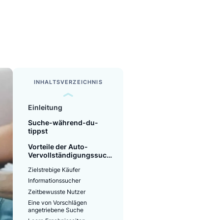
READ TIME
5 minutes
INHALTSVERZEICHNIS
Einleitung
Suche-während-du-
tippst
Vorteile der Auto-
Vervollständigungssuche
für verschiedene
Zielstrebige Käufer
Nutzertypen