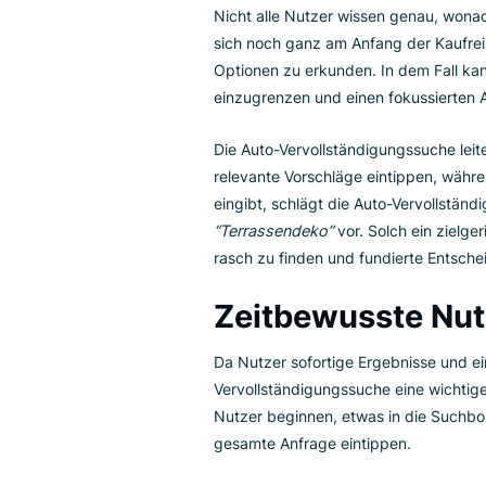
Suchbegriffe, die auf einen st
die auf dem aktuellen Input der
spezifische Produkt zu finden, 
Wenn ein Nutzer zum Beispiel
“
verschiedene Arten von Leders
personalisierte Vorschlagsfunkt
Produkte finden, die sie sich w
Informationss
Nicht alle Nutzer wissen genau
sich noch ganz am Anfang der 
Optionen zu erkunden. In dem F
einzugrenzen und einen fokuss