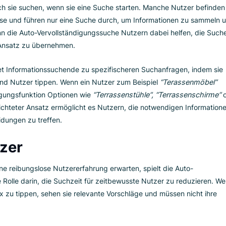
arken Kaufwunsch hinweisen. Indem Sie relevante Suchanfrage
 Nutzer basieren. Die Auto-Vervollständigungssuche hilft Käuf
das sie suchen.
Lederschuhe”
eingibt, zeigt die Auto-Vervollständigungsfunkt
chuhen an, wie
“Halbschuhe”, “Oxfordschuhe
” oder
“Sandale
ion steigert die Wahrscheinlichkeit einer Konversion, da Nutze
ünschen.
ucher
, wonach sie suchen, wenn sie eine Suche starten. Manche Nu
Kaufreise und führen nur eine Suche durch, um Informatione
all kann die Auto-Vervollständigungssuche Nutzern dabei hel
ierten Ansatz zu übernehmen.