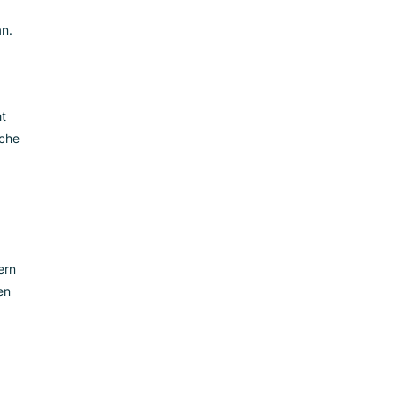
en, indem sie
ssenmöbel”
ssenschirme”
oder
n Informationen
uto-
reduzieren. Wenn
 nicht ihre
gungsfunktion
Sportuhren”
an.
äge klicken,