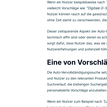
Die Auto-Vervollständigungssuc
relevante Vorschläge eintippen
eingibt, schlägt die Auto-Verv
“Terrassendeko”
vor. Solch ein
rasch zu finden und fundierte 
Zeitbewusste 
Da Nutzer sofortige Ergebnisse
Vervollständigungssuche eine w
Nutzer beginnen, etwas in die 
gesamte Anfrage eintippen.
Wenn ein Nutzer beispielsweis
vielleicht Vorschläge wie
“‘Digi
Nutzer können rasch auf die ge
ohne Zeit damit zu verschwend