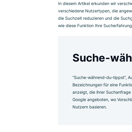
bevor sie auf die Suchschaltflä
durchzuführen und den Suchvorg
sondern steigern auch die Wahr
Konversionen und Umsätze erh
In diesem Artikel erkunden wir 
verschiedene Nutzertypen, die
die Suchzeit reduzieren und di
wie diese Funktion Ihre Sucher
Suche-w
“Suche-während-du-tipp