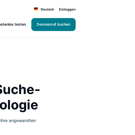
Deutsch
Einloggen
Kostenlos testen
Demoanruf buchen
der “Suche-
echnologie
e Vorteile und ihre angewandten