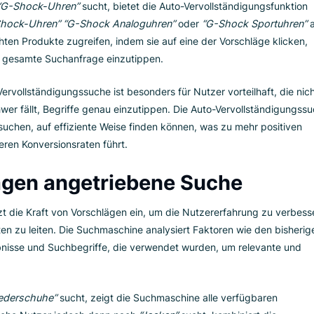
he leitet Informationssuchende zu spezifischeren Suchanfrag
, während Nutzer tippen. Wenn ein Nutzer zum Beispiel
“Tera
ollständigungsfunktion Optionen wie
“Terrassenstühle”, “Terra
 zielgerichteter Ansatz ermöglicht es Nutzern, die notwendige
Entscheidungen zu treffen.
Nutzer
 und eine reibungslose Nutzererfahrung erwarten, spielt die A
ichtige Rolle darin, die Suchzeit für zeitbewusste Nutzer zu 
Suchbox zu tippen, sehen sie relevante Vorschläge und müssen
e nach
“G-Shock-Uhren”
sucht, bietet die Auto-Vervollständi
tale G-Shock-Uhren” “G-Shock Analoguhren”
oder
“G-Shock 
wünschten Produkte zugreifen, indem sie auf eine der Vorschl
en, die gesamte Suchanfrage einzutippen.