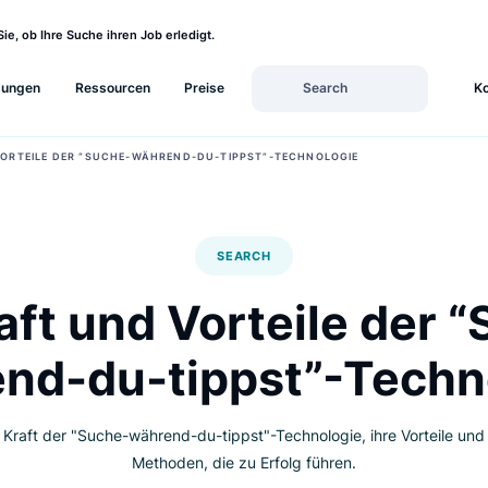
sehen Sie, ob Ihre Suche ihren Job erledigt.
Lösungen
Ressourcen
Preise
FT UND VORTEILE DER “SUCHE-WÄHREND-DU-TIPPST”-TECHNOLOGIE
SEARCH
Kraft und Vorteile 
rend-du-tippst”-T
Sie die Kraft der "Suche-während-du-tippst"-Technologie, ihr