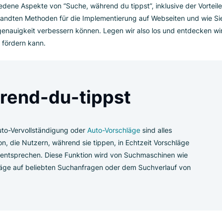
che klicken. Die Vorschläge unterstützen sie dabei, erfolgrei
ang zu beschleunigen. Sie verbessern nicht nur die Nutzerz
scheinlichkeit, dass Nutzer genau das finden, was sie brauch
öht.
verschiedene Aspekte von “Suche, während du tippst”, inklusive
 angewandten Methoden für die Implementierung auf Webseit
e Suchgenauigkeit verbessern können. Legen wir also los und 
fahrung fördern kann.
ährend-du-tippst
st”, Auto-Vervollständigung oder
Auto-Vorschläge
sind alles