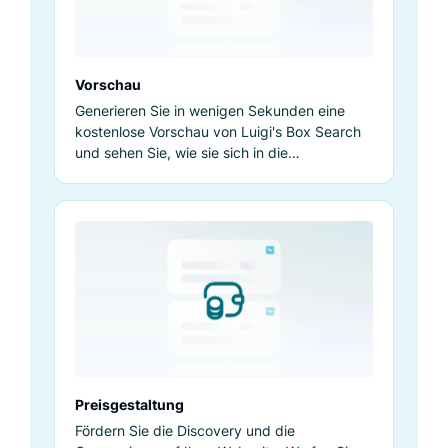
Ole Ohlen
Solarspeicher24.de
Vorschau
Generieren Sie in wenigen Sekunden eine
kostenlose Vorschau von Luigi's Box Search
und sehen Sie, wie sie sich in die
Benutzeroberfläche Ihrer Website einfügt.
Warum das Rad neu erfinden?
Selbst die beste interne Lösung läuft
nicht ewig ohne Probleme. Sie erfordert
Upgrades und Instandhaltung. Natürlich
sind die Instandhaltung und
Refaktorierung Teil der Aufgaben die,
Luigi's Box für uns erledigt. Es ist
Preisgestaltung
kosteneffektiver,...
Fördern Sie die Discovery und die