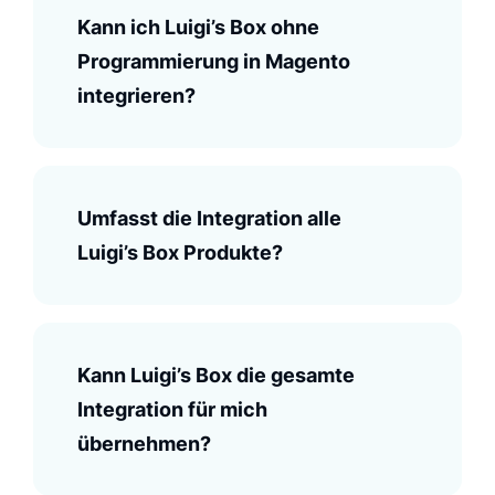
Kann ich Luigi’s Box ohne
Luigi's Box spielt auf unserer Webseite
Programmierung in Magento
eine wichtige Rolle, denn es hilft
integrieren?
Kund/innen, sich mit Leichtigkeit im
Menü zurechtzufinden. Es sorgt dafür,
dass sie die Waren, die sie brauchen, in
der großen Auswahl...
Umfasst die Integration alle
Luigi’s Box Produkte?
Karolína Krajčová
SEO specialist, Benu.cz
Kann Luigi’s Box die gesamte
Integration für mich
übernehmen?
Die Genialität von Luigi's Box
liegt in der Kommunikation