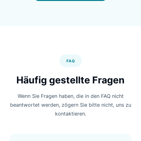
Einfache Installierung, unser IT-Team
hatte keine Probleme. Sie sagten, dass
die Integration das beste Modul unter
allen war, die sie ausprobierten. Die
Funktionen und die Anpassung sind
perfekt für uns und sind zu...
FAQ
Gavin Hunter
Häufig gestellte Fragen
Managing Director, Ergonomic
Designs
Wenn Sie Fragen haben, die in den FAQ nicht
beantwortet werden, zögern Sie bitte nicht, uns zu
kontaktieren.
Nicht nur eine Suche, sondern
mehr Geschäft