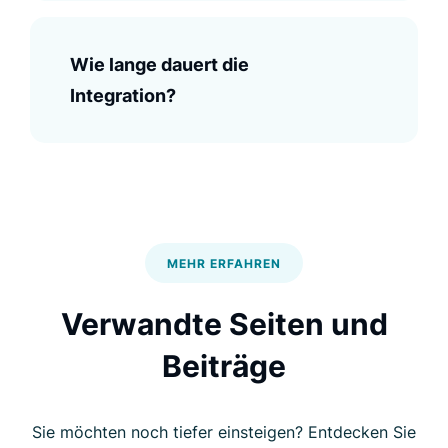
Im Vergleich zu den großen Spielern auf
Wie lange dauert die
dem Markt, mit denen wir bisher
Integration?
zusammengearbeitet haben, war die
Kundenpflege bei Luigi's Box viel besser
als andere Anbieter es je schaffen
würden.
Jiří Navrátil
MEHR ERFAHREN
Group Chief Product Officer,
Dr.Max
Verwandte Seiten und
Beiträge
Luigi's Box bietet uns genau
Sie möchten noch tiefer einsteigen? Entdecken Sie