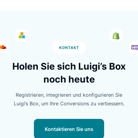
Luigi's Box ist schnell, verlässlich und
tut genau das, was es verspricht. Es hat
die Herausforderungen mit der
kontextbezogenen Suche auf unserer
Webseite gelöst. Da unsere Anfragen
einmal sehr langsam waren, haben wir...
KONTAKT
Holen Sie sich Luigi’s Box
Ciaran Kilbride
noch heute
CEO, Caterboss
Registrieren, integrieren und konfigurieren Sie
Luigi’s Box, um Ihre Conversions zu verbessern.
Beste Such-Add-Ons im E-
Commerce
Kontaktieren Sie uns