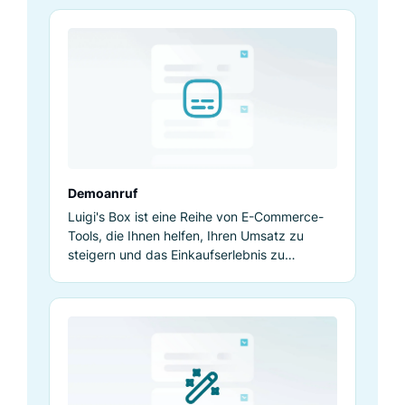
Bessere Anpassung der
Suchergebnisse
Demoanruf
Die Übernahme von Luigi's Box
Luigi's Box ist eine Reihe von E-Commerce-
verbesserte unsere
Tools, die Ihnen helfen, Ihren Umsatz zu
Suchergebnisanpassung erheblich, was
steigern und das Einkaufserlebnis zu
zu einem Conversion-Anstieg von 6 %
verbessern. Fordern Sie eine kostenlose
Demo an!
führte. Der Integrationsvorgang war
umfangreich und bereicherte unser
Verständnis von Suchmustern unserer
Kund/innen und der Produktnachfrage.