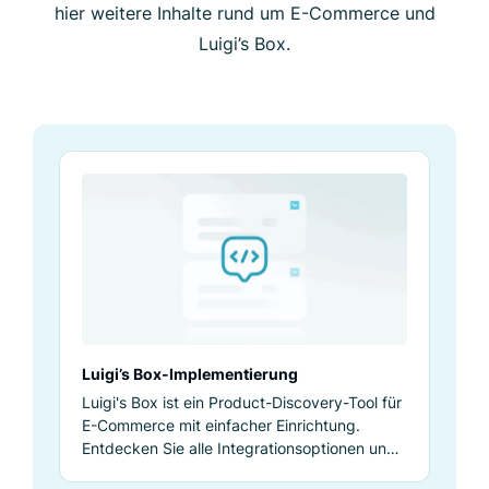
das an, was wir brauchen, um
hier weitere Inhalte rund um E-Commerce und
sicherzustellen, dass unsere
Luigi’s Box.
Produktsuche und Discovery
uns zum Erfolg verhelfen
Die Zusammenarbeit mit ihrem
Expertenteam ist reibungslos und
übertrifft alle Erwartungen. Luigi's Box
bringt uns weiterhin handfeste
Ergebnisse und hilft uns, großartige
Shoppingerlebnisse zu kreieren, die die
Ansprüche der Kund/innen
Luigi’s Box-Implementierung
zufriedenstellen.
Luigi's Box ist ein Product-Discovery-Tool für
E-Commerce mit einfacher Einrichtung.
Entdecken Sie alle Integrationsoptionen und
Pavel Mikulenka
wählen Sie die passende aus.
Senior IT Product Manager, Alza