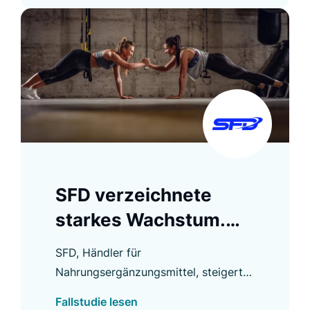
SFD verzeichnete
starkes Wachstum.
Die Search
SFD, Händler für
Conversion Rate stieg
Nahrungsergänzungsmittel, steigerte
um 94 %
mit Luigi’s Box die Search Conversion
Fallstudie lesen