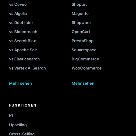
vs Coveo
Shoptet
vs Algolia
Magento
vs Doofinder
Shopware
vs Bloomreach
OpenCart
vs SearchBlox
PrestaShop
vs Apache Solr
Squarespace
vs Elasticsearch
BigCommerce
vs Vertex AI Search
WooCommerce
Mehr sehen
Mehr sehen
FUNKTIONEN
KI
Upselling
Cross-Selling