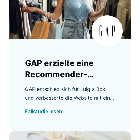
GAP erzielte eine
Recommender-
Konversionsrate von
GAP entschied sich für Luigi’s Box
28 %
und verbesserte die Website mit einer
neuen Suchfunktion, die domain-
Fallstudie lesen
übergreifend relevante Ergebnisse
liefert.