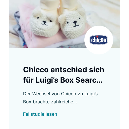
Chicco entschied sich
für Luigi’s Box Search
und verbesserte das
Der Wechsel von Chicco zu Luigi’s
Einkaufserlebnis
Box brachte zahlreiche
Verbesserungen, darunter eine höhere
Fallstudie lesen
Autocomplete CTR und eine stärkere
Nutzung der Suche.