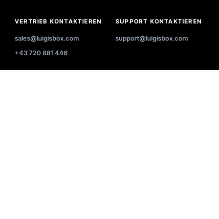
VERTRIEB KONTAKTIEREN
SUPPORT KONTAKTIEREN
sales@luigisbox.com
support@luigisbox.com
+43 720 881 446
+43 720 115 538
+43 720 115 538
+43 720 115 538
+44 7700 171423
+1(437) 292-0469
+48 83 888 11 19
+421 2 2220 0349
+420 790 285 197
+34 919 03 73 70
+44 7700 171423
+31 85 208 5835
+46 10 884 8061
+44 7700 171423
+1(213) 275-2398