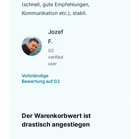
(schnell, gute Empfehlungen,
Kommunikation etc.), stabil.
Jozef
F.
G2
verified
user
Vollständige
Bewertung auf G2
Der Warenkorbwert ist
drastisch angestiegen