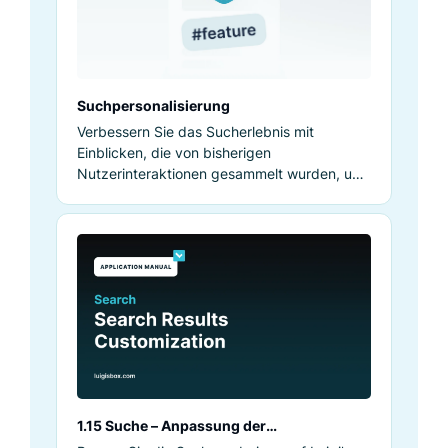
Suchpersonalisierung
Verbessern Sie das Sucherlebnis mit
Einblicken, die von bisherigen
Nutzerinteraktionen gesammelt wurden, um
personalisiertere und relevantere
Produktergebnisse bereitzustellen.
1.15 Suche – Anpassung der
Suchergebnisse