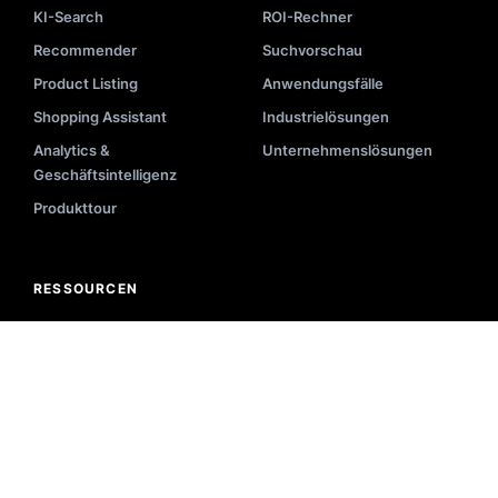
KI-Search
ROI-Rechner
Recommender
Suchvorschau
Product Listing
Anwendungsfälle
Shopping Assistant
Industrielösungen
Analytics &
Unternehmenslösungen
Geschäftsintelligenz
Produkttour
RESSOURCEN
Blog
Implementierung
Videos
API-Dokumentation
Veranstaltungen
Systemstatus
E-Books
Partnerliste
Akademie
Hilfe-Center
Darstellung
Suchglossar