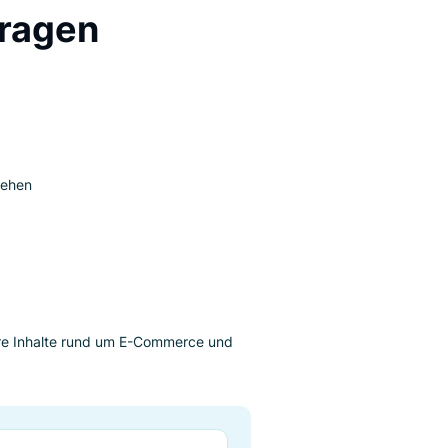
 wenn sie nicht das finden, wonach sie ursprünglich
basierend auf Schlüsselwörtern und Ähnlichkeiten
Kaufreise gesucht haben.
on der Vorbeugung
chanfragen
te an
ativprodukte sehen