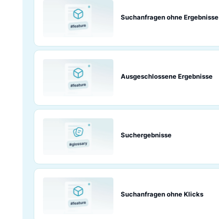
Verwandte Seiten und Beitr
Sie möchten noch tiefer einsteigen? Entdecken
Luigi’s Box.
Suchanfragen oh
Ausgeschlossene