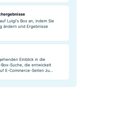
ne Klicks
assung der Suchergebnisse
chergebnisse auf Luigi's Box an, indem Sie
, die Anordnung ändern und Ergebnisse
verstecken.
blick