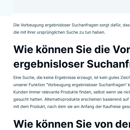
mit null Produktergebnissen kommt. Kei
nach einem bestimmten Produkt suchen,
dass sie mit leeren Händen gehen müss
Die Vorbeugung ergebnisloser Suchanfragen sor
die mit ihrer ursprünglichen Suche zu tun haben
Wie können Sie d
ergebnisloser Su
Eine Suche, die keine Ergebnisse erzeugt, ist ke
unserer Funktion “Vorbeugung ergebnisloser Suc