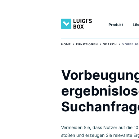
Produkt
›
›
›
HOME
FUNKTIONEN
SEARCH
V
Vorbeugu
ergebnis
Suchanfr