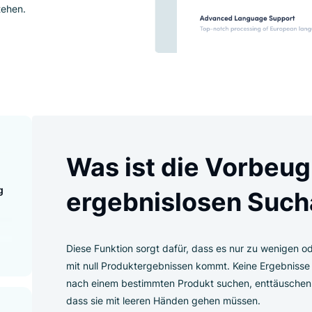
 die "0 Ergebnisse"-Seite
nte Ergebnisse, die mit der
dung stehen.
 von
Was ist die V
ragen?
beugung
ergebnislosen
agen
ser
n?
Diese Funktion sorgt dafür, dass es nu