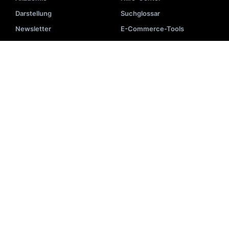
Darstellung
Suchglossar
Newsletter
E-Commerce-Tools
Fallstudien
UNTERNEHMEN
Über uns
Kontakt
1
Karriere
Auszeichnungen
Presse
VERGLEICH
INTEGRATIONEN
vs Yext
Shopify