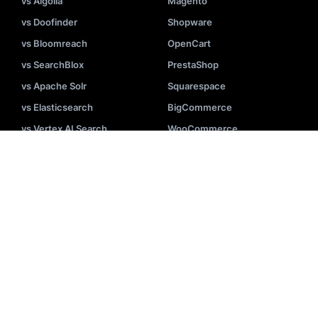
vs Algolia
Magento
vs Doofinder
Shopware
vs Bloomreach
OpenCart
vs SearchBlox
PrestaShop
vs Apache Solr
Squarespace
vs Elasticsearch
BigCommerce
vs Vertex AI Search
WooCommerce
Mehr sehen
Mehr sehen
FUNKTIONEN
KI
Upselling
Cross-Selling
Autovervollständigung