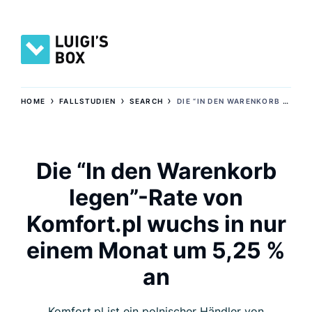
›
›
›
HOME
FALLSTUDIEN
SEARCH
DIE “IN DEN WARENKORB LEGEN”-RATE VON KOMFORT.PL WUCHS IN NUR EINEM MONAT UM 5,25 % AN
Die “In den Warenkorb
legen”-Rate von
Komfort.pl wuchs in nur
einem Monat um 5,25 %
an
Komfort.pl ist ein polnischer Händler von