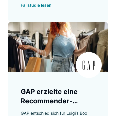
Luigi’s Box fast 18 % Conversion-Rate
Fallstudie lesen
im Product Listing und weitere
Verbesserungen.
GAP erzielte eine
Recommender-
Konversionsrate von
GAP entschied sich für Luigi’s Box