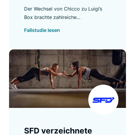
und verbesserte das
Der Wechsel von Chicco zu Luigi’s
Einkaufserlebnis
Box brachte zahlreiche
Verbesserungen, darunter eine höhere
Fallstudie lesen
Autocomplete CTR und eine stärkere
Nutzung der Suche.
SFD verzeichnete