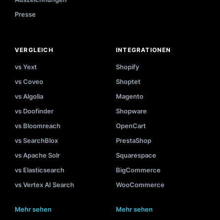
Presse
VERGLEICH
INTEGRATIONEN
vs Yext
Shopify
vs Coveo
Shoptet
vs Algolia
Magento
vs Doofinder
Shopware
vs Bloomreach
OpenCart
vs SearchBlox
PrestaShop
vs Apache Solr
Squarespace
vs Elasticsearch
BigCommerce
vs Vertex AI Search
WooCommerce
Mehr sehen
Mehr sehen