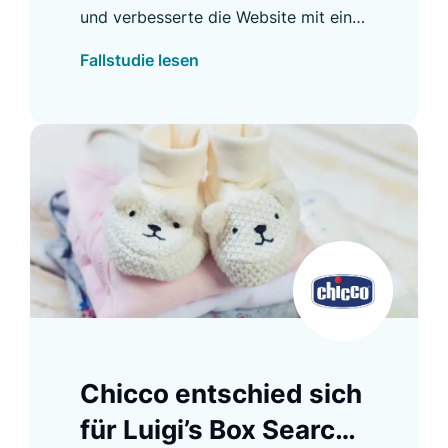
28 %
und verbesserte die Website mit einer
neuen Suchfunktion, die domain-
Fallstudie lesen
übergreifend relevante Ergebnisse
liefert.
Chicco entschied sich
für Luigi’s Box Search