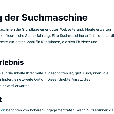
 haben die Funktionen und die Wirksamkeit Ihrer Webseite eine
 grundlegende Suchmaschine integrieren, ist die Seite nicht nu
ine Schatztruhe voller Daten über das Verhalten und die Vorli
s als Nächstes an, wie Sie dieses starke Tool auf Ihrer Seite e
ung der Suchmaschine
so Suchmaschinen die Grundlage einer guten Webseite sind. He
d benutzerfreundliche Sucherfahrung. Eine Suchmaschine erfüll
e Webseite zur ersten Wahl für Kund/innen, die sich Effizienz
en.
ererlebnis