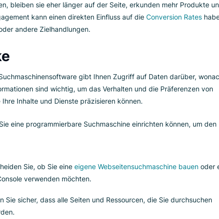
box
, die auf die Inhalte Ihrer Seite zugeschnitten ist, gibt Kund
hsam finden, eine zweite Option. Dieser direkte Ansatz des
us mehr; er wird erwartet.
ment
Navigation
berichten von höheren Engagementraten. Wenn Nut
en können, bleiben sie eher länger auf der Seite, erkunden me
rte Engagement kann einen direkten Einfluss auf die
Conversi
ungen oder andere Zielhandlungen.
licke
zienten Suchmaschinensoftware gibt Ihnen Zugriff auf Daten 
ese Informationen sind wichtig, um das Verhalten und die Prä
ss Sie Ihre Inhalte und Dienste präzisieren können.