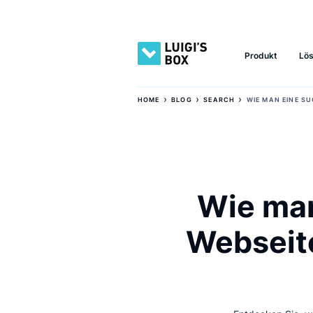
Produkt
›
›
›
HOME
BLOG
SEARCH
WIE MAN
Wie m
Websei