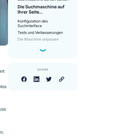
Wertvolle Einblicke
Die Wahl der richtigen
Suchmaschinenlösung
Worauf Sie bei der Wahl einer
Suchmaschine achten sollten
Die Suchmaschine auf
Ihrer Seite
implementieren
Konfiguration des
Suchinterface
Tests und Verbesserungen
Die Maschine anpassen
Überwachung und
Optimierung der
Suchmaschinenleistung
Tracken Sie
Leistungskennzahlen (KPIs)
SHARE
 an, jedoch lohnt
Analysieren Sie Suchanfragen
und das Nutzerverhalten
er/innen
Implementieren Sie
rer Seite mühelos
regelmäßige Tests
en passt.
Optimieren Sie basierend auf