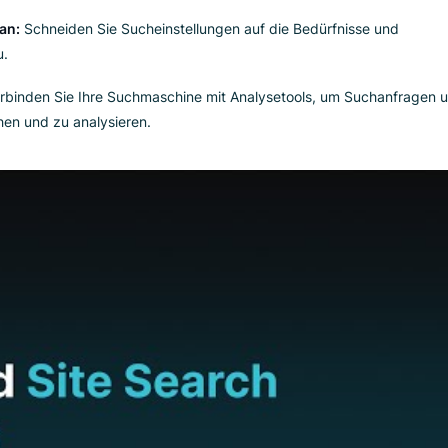
itte, wie Sie eine programmierbare Suchmaschine einrichten k
:
Entscheiden Sie, ob Sie eine
eigene Webseitensuchmaschin
earch Console verwenden möchten.
:
Stellen Sie sicher, dass alle Seiten und Ressourcen, die Sie
iert werden.
tionen an:
Schneiden Sie Sucheinstellungen auf die Bedürfnis
eite zu.
sen:
Verbinden Sie Ihre Suchmaschine mit Analysetools, um 
berwachen und zu analysieren.