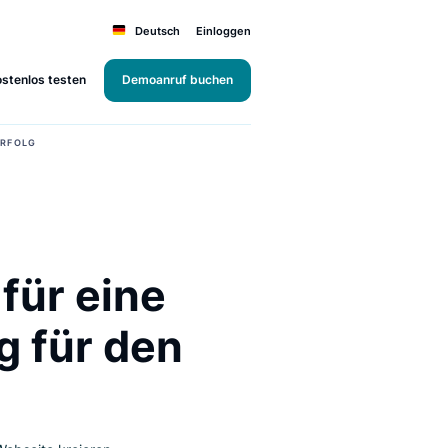
Deutsch
Einloggen
Kostenlos testen
Demoanruf buchen
DEN MAXIMALEN ERFOLG
ine für eine
erung für den
olg