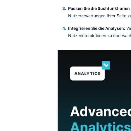
Hier sind einige einfache Schr
Suchverlauf zu analysieren
Wählen Sie eine Methode
bestehende wie Google S
Indexieren Sie die Inhalte
möchten, sorgfältig index
Passen Sie die Suchfunk
Nutzererwartungen Ihrer S
Integrieren Sie die Analy
Nutzerinteraktionen zu ü