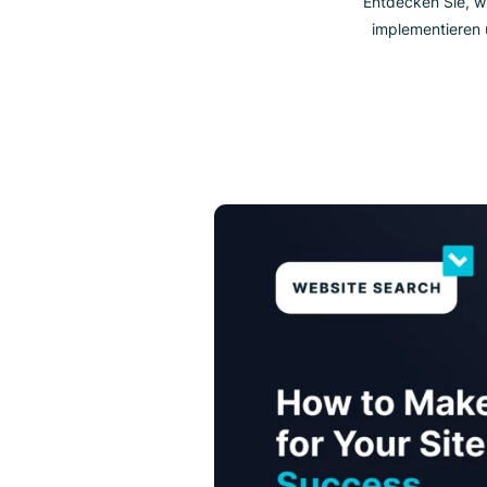
Entdecken 
implement