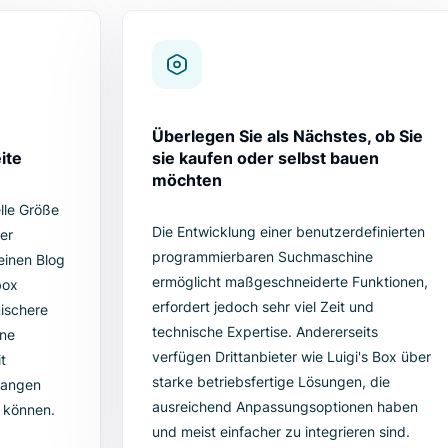
 ein und identifizieren Sie, wo Sie Gelegenheiten verpassen und Umsätze 
n am häufigsten gesucht wird oder welche Suchanfragen am kräftigsten
r richtigen
inenlösung
hmaschine auf Ihrer Seite implementieren möchten, ist es wich
llte zu der Größe, Komplexität und den spezifischen Bedürfnis
rzer Leitfaden, der Ihnen hilft, eine fundierte Entscheidung zu 