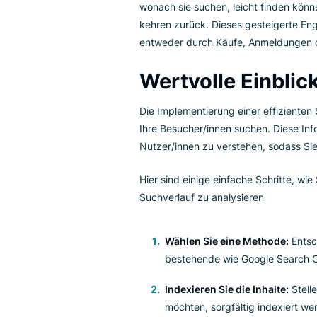
Eine benutzerfreundliche
Such
Navigationsmenüs und Seiten mü
Informationsabrufs ist kein Lux
Mehr Engage
Webseiten mit einer einfachen 
wonach sie suchen, leicht find
kehren zurück. Dieses gesteige
entweder durch Käufe, Anmeld
Wertvolle Einb
Die Implementierung einer effi
Ihre Besucher/innen suchen. Di
Nutzer/innen zu verstehen, soda