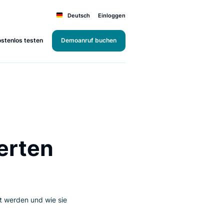
Deutsch
Einloggen
Kostenlos testen
Demoanruf buchen
tbasierten
he
uche bezeichnet werden und wie sie