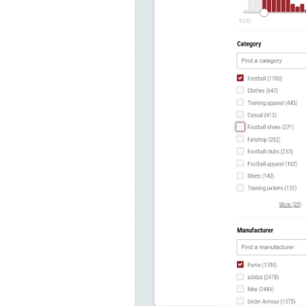
sehen. Jedoch liegt die wahre 
diese Standardmäßigen Suchattr
Diese Transformation von allgem