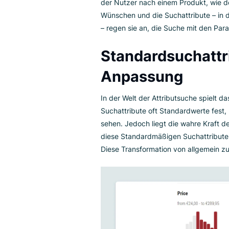
Die Element
Suchattribute gibt es in versc
Nutzerpräferenzen entwickelt. 
ausgefeilten Drop-Down-Listen,
geben Nutzern ein Spektrum an 
der Nutzer nach einem Produkt,
Wünschen und die Suchattribute
– regen sie an, die Suche mit 
Standardsucha
Anpassung
In der Welt der Attributsuche s
Suchattribute oft Standardwerte