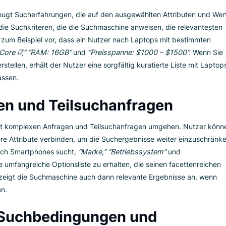
um der Suchattributwe
dem Suchattribut in Verbindung stehen, eröffnet viele Möglichke
die Nutzerpräferenzen wider und bieten einen strukturierten 
n einen Online-Marketplace für Elektronik. Attribute wie
“Mark
ivität”
ermöglichen Nutzern einen strukturierten Ansatz, um d
 Attribute und die dazugehörigen Werte auswählen, können Nutz
 der erhältlichen Produkte orientieren, jegliche nicht relevant
 was sie suchen.
ibutbasierte Suchanfragen
che erzeugt Sucherfahrungen, die auf den ausgewählten Attri
en als die Suchkriteren, die die Suchmaschine anweisen, die 
Sie sich zum Beispiel vor, dass ein Nutzer nach Laptops mit b