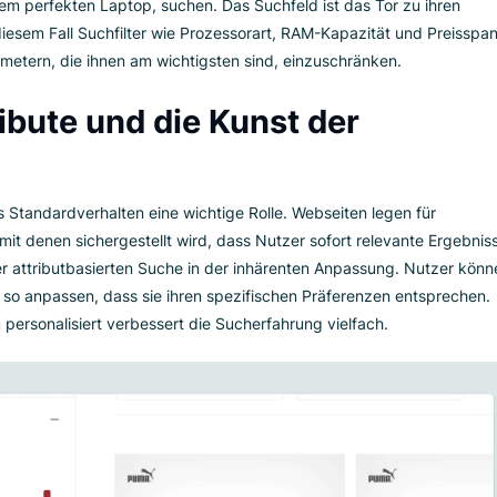
e von Suchattributen
hiedenen Formen und jede wurde für eine andere Art Suchanfr
Von einfachen Textfeldern, mit denen Nutzer Anfragen eingeb
 die eine vordefinierte Auswahl anbieten – die Elemente von 
Interaktionen. Stellen Sie sich zum Beispiel eine eCommerce-
 wie dem perfekten Laptop, suchen. Das Suchfeld ist das Tor
 – in diesem Fall Suchfilter wie Prozessorart, RAM-Kapazität
den Parametern, die ihnen am wichtigsten sind, einzuschränken
ttribute und die Kunst der
pielt das Standardverhalten eine wichtige Rolle. Webseiten leg
 fest, mit denen sichergestellt wird, dass Nutzer sofort rele