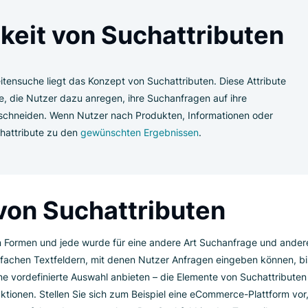
n und verstehen, wie sie über die grundlegende Suche hinaus
ebseiten neu definieren.
tigkeit von Suchattrib
n Webseitensuche liegt das Konzept von Suchattributen. Diese 
austeine, die Nutzer dazu anregen, ihre Suchanfragen auf ihr
se zuzuschneiden. Wenn Nutzer nach Produkten, Informatione
 sie Suchattribute zu den
gewünschten Ergebnissen
.