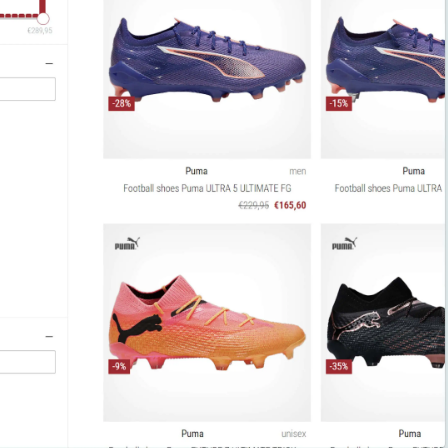
Kraft der attributbasierten Suche in der inhärenten Anpassun
ibute so anpassen, dass sie ihren spezifischen Präferenzen
ein zu personalisiert verbessert die Sucherfahrung vielfach.