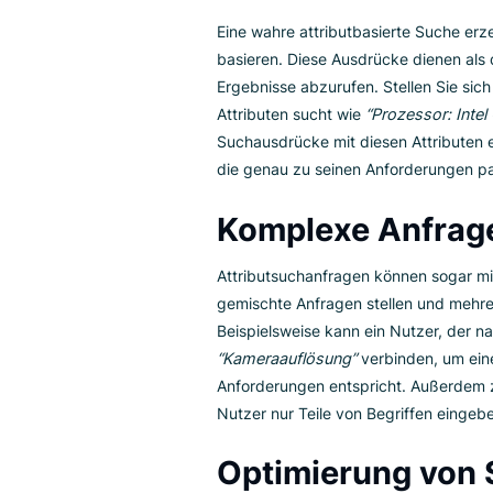
Das Spektr
Die Liste der Werte, die mit je
vordefinierten Werte spiegeln 
Informationsabruf. Denken Sie a
“Bildschirmgröße”
und
“Konnekt
Optionen zu filtern. Indem sie
in der umfangreichen Landschaft
umgehen und genau das finden,
Effektive attr
durchführen
Eine wahre attributbasierte Su
basieren. Diese Ausdrücke dien
Ergebnisse abzurufen. Stellen 