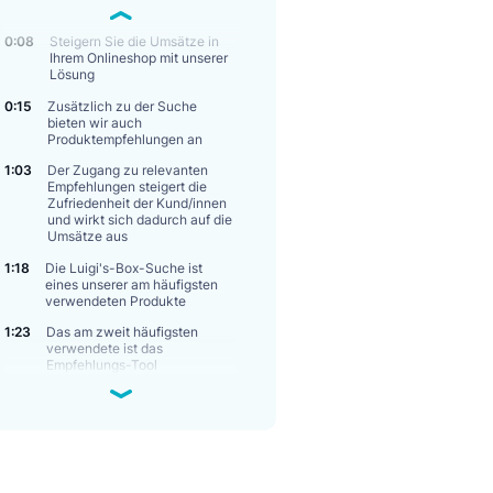
VIDEO OVERVIEW
0:08
Steigern Sie die Umsätze in
Ihrem Onlineshop mit unserer
Lösung
0:15
Zusätzlich zu der Suche
bieten wir auch
Produktempfehlungen an
1:03
Der Zugang zu relevanten
Empfehlungen steigert die
Zufriedenheit der Kund/innen
und wirkt sich dadurch auf die
Umsätze aus
1:18
Die Luigi's-Box-Suche ist
eines unserer am häufigsten
verwendeten Produkte
1:23
Das am zweit häufigsten
verwendete ist das
Empfehlungs-Tool