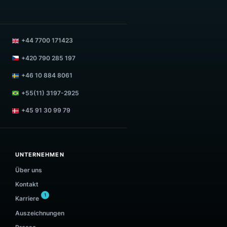
TIEREN
SUPPORT KONTAKTIEREN
m
support@luigisbox.com
+44 7700 171423
+420 790 285 197
+46 10 884 8061
8
+55(11) 3197-2925
+45 91 30 99 79