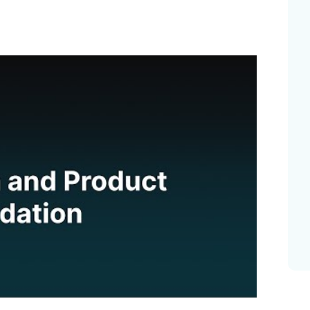
on Rates und der durchschnittliche Bestellwert in
erden.