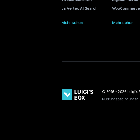
VERGLEICH
INTEG
vs Yext
Shopif
vs Coveo
Shopte
vs Algolia
Magen
vs Doofinder
Shopwa
vs Bloomreach
OpenCa
vs SearchBlox
Presta
vs Apache Solr
Square
vs Elasticsearch
BigCo
vs Vertex AI Search
WooCo
Mehr sehen
Mehr s