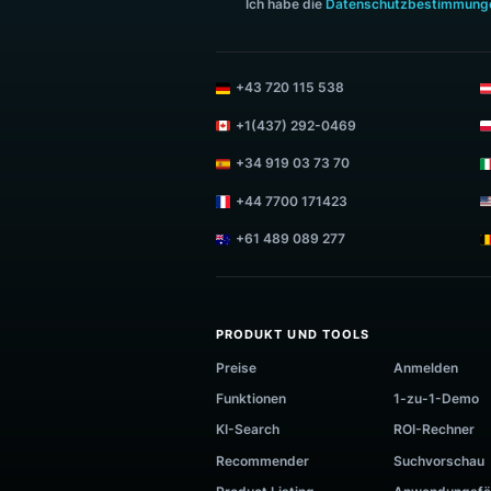
MELDEN SIE SICH ZUM LUIGI'S
Ich habe die
Datenschutzbest
+43 720 115 538
+1(437) 292-0469
+34 919 03 73 70
+44 7700 171423
+61 489 089 277