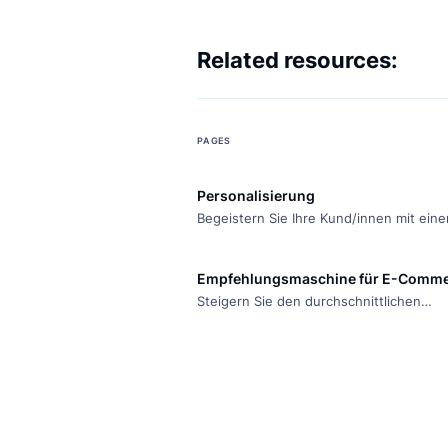
Related resources:
PAGES
Personalisierung
Begeistern Sie Ihre Kund/innen m
personalisierten Customer Journ
Personalisierungsfunktionen von 
Empfehlungsmaschine für E
und Sie werden mit höheren Um
Steigern Sie den durchschnittlic
belohnt.