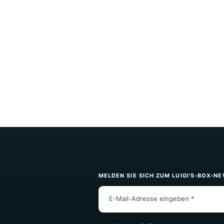
Bestellwert mit Produktvorschläg
einer KI-gestützten Empfehlung
E-Commerce-Webseiten auf jede
jede Nutzerin zugeschnitten we