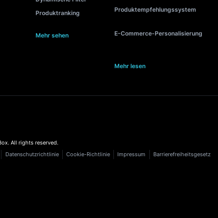
RATIONEN
FUNKTIONEN
BELIEBTE INHALTE
y
KI
Interne Suche
t
Upselling
Personalisierte Such
to
Cross-Selling
Suche-während-du-t
re
Autovervollständigung
Produktrankingseite
rt
Personalisierung
Suchboxoptimierung
Shop
Merchandising
Suchmetriken im E-
space
Searchandising
Suchsoftware mit
Autovervollständigu
mmerce
Dynamische Filter
Produktempfehlung
mmerce
Produktranking
E-Commerce-Persona
ehen
Mehr sehen