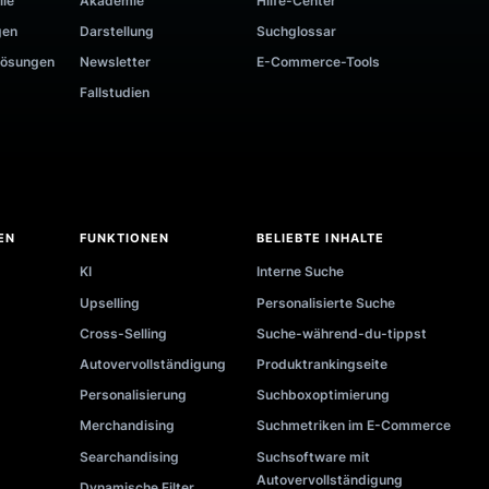
RESSOURCEN
en
Blog
Implementierung
-Demo
Videos
API-Dokumentation
chner
Veranstaltungen
Systemstatus
rschau
E-Books
Partnerliste
ungsfälle
Akademie
Hilfe-Center
ielösungen
Darstellung
Suchglossar
ehmenslösungen
Newsletter
E-Commerce-Tools
Fallstudien