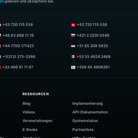
-BOX-NEWSLETTER AN
VERTRIEB KONTAK
sales@luigisbox.co
Abonnieren
+43 720 881 446
immungen
gelesen und akzeptiere sie.
+43 720 115 538
+43 720 115 538
+48 83 888 11 19
+421 2 2220 0349
+44 7700 171423
+31 85 208 5835
+1(213) 275-2398
+52 55 4624 246
+32 466 91 11 97
+358 45 4906281