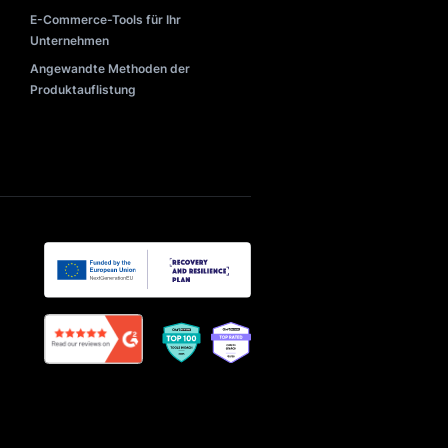
Such-Benchmarks 2025
e
KI im E-Commerce: Anwendungsfälle
ippst
Suchlösungen für E-Commerce
Sprachsuche für E-Commerce
Design & Beispiele der Suchleiste
Commerce
Suchalgorithmen verstehen
Q-Commerce: Definition & Beispiele
ng
ssystem
E-Commerce-Tools für Ihr
Unternehmen
lisierung
Angewandte Methoden der
Produktauflistung