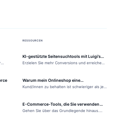
RESSOURCEN
KI-gestützte Seitensuchtools mit Luigi’s
it einer
Erzielen Sie mehr Conversions und erreiche
Box
ey mit den
Sie mit Ihrem Onlineshop beispiellose Höhen
Luigi's Box
indem Sie die Leistungsfähigkeit der KI-
-Commerce
Warum mein Onlineshop eine
sätzen
gesteuerten Suche und maßgeschneiderten
hen
Kund/innen zu behalten ist schwieriger als j
Produktempfehlungs- software braucht
Empfehlungen nutzen.