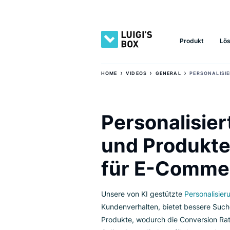
Produkt
›
›
›
HOME
VIDEOS
GENERAL
PERS
Personalis
und Produ
für E-Com
Unsere von KI gestützte
Person
Kundenverhalten, bietet besser