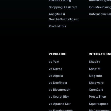
PRODUKT UND TOOLS
Preise
Anmeld
Funktionen
1-zu-1
KI-Search
ROI-Re
Recommender
Suchvo
Product Listing
Anwend
Shopping Assistant
Industr
Analytics &
Untern
Geschäftsintelligenz
Produkttour