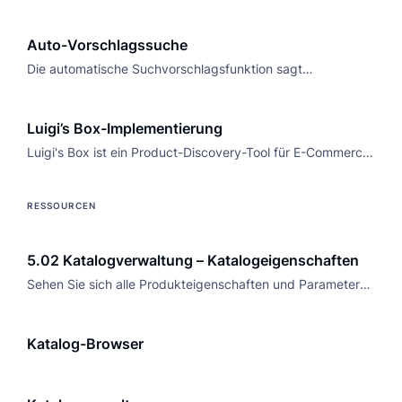
Suchfunktionen und profitieren Sie von höheren
Verkaufszahlen. Mit intelligenten Funktionen und einer
Auto-Vorschlagssuche
einfachen API-Integration.
Die automatische Suchvorschlagsfunktion sagt
Suchanfragen auf magische Weise voraus, um den Käufern
eine reibungslose Navigation durch eine große Anzahl von
Luigi’s Box-Implementierung
Produkten in Ihrem E-Shop zu ermöglichen.
Luigi's Box ist ein Product-Discovery-Tool für E-Commerce
mit einfacher Einrichtung. Entdecken Sie alle
Integrationsoptionen und wählen Sie die passende aus.
RESSOURCEN
5.02 Katalogverwaltung – Katalogeigenschaften
Sehen Sie sich alle Produkteigenschaften und Parameter
aus Ihren Feeds oder Ihrer API in unserem Bereich
„Katalogeigenschaften” an.
Katalog-Browser