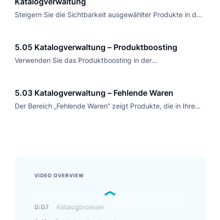
Katalogverwaltung
Steigern Sie die Sichtbarkeit ausgewählter Produkte in der
Suche, vergeben Sie eigene Keywords und erhöhen Sie
Umsatz sowie Kundeninteraktion.
5.05 Katalogverwaltung – Produktboosting
Verwenden Sie das Produktboosting in der
Katalogverwaltung, um wichtige Produkte in den
Suchergebnissen und der Autovervollständigung
5.03 Katalogverwaltung – Fehlende Waren
hervorzuheben und so mehr Aufmerksamkeit auf sie zu
Der Bereich „Fehlende Waren” zeigt Produkte, die in Ihrem
lenken.
Katalog fehlen und hilft Ihnen, Lücken zu identifizieren und
ein umfangreiches Produktsortiment zu erstellen.
VIDEO OVERVIEW
0:07
Katalogbrowser