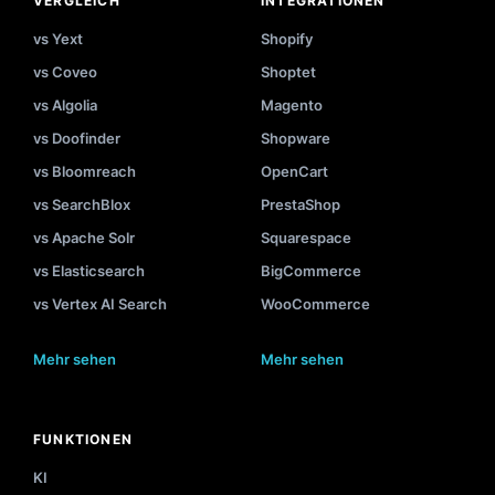
VERGLEICH
INTEGRATIONEN
vs Yext
Shopify
vs Coveo
Shoptet
vs Algolia
Magento
vs Doofinder
Shopware
vs Bloomreach
OpenCart
vs SearchBlox
PrestaShop
vs Apache Solr
Squarespace
vs Elasticsearch
BigCommerce
vs Vertex AI Search
WooCommerce
Mehr sehen
Mehr sehen
FUNKTIONEN
KI