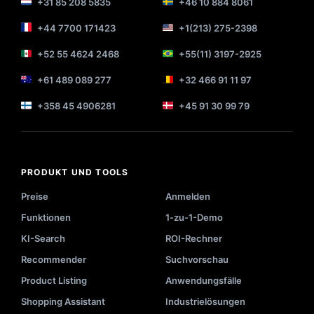
+31 85 208 5835
+46 10 884 8061
+44 7700 171423
+1(213) 275-2398
+52 55 4624 2468
+55(11) 3197-2925
+61 489 089 277
+32 466 91 11 97
+358 45 4906281
+45 91 30 99 79
PRODUKT UND TOOLS
Preise
Anmelden
Funktionen
1-zu-1-Demo
KI-Search
ROI-Rechner
Recommender
Suchvorschau
Product Listing
Anwendungsfälle
Shopping Assistant
Industrielösungen