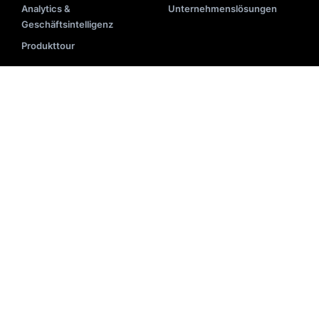
Analytics &
Unternehmenslösungen
Geschäftsintelligenz
Produkttour
RESSOURCEN
Blog
Implementierung
Videos
API-Dokumentation
Veranstaltungen
Systemstatus
E-Books
Partnerliste
Akademie
Hilfe-Center
Darstellung
Suchglossar
Newsletter
E-Commerce-Tools
Fallstudien