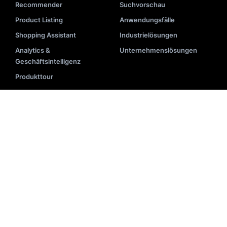
Recommender
Suchvorschau
Product Listing
Anwendungsfälle
Shopping Assistant
Industrielösungen
Analytics &
Unternehmenslösungen
Geschäftsintelligenz
Produkttour
RESSOURCEN
Blog
Implementierung
Videos
API-Dokumentation
Veranstaltungen
Systemstatus
E-Books
Partnerliste
Akademie
Hilfe-Center
Darstellung
Suchglossar
Newsletter
E-Commerce-Tools