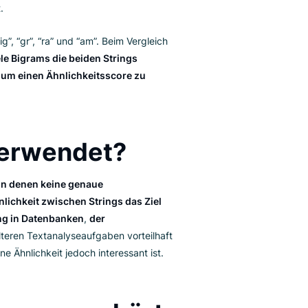
n Zeichen zu untergliedern
– diese sind auch als
Paare in zwei verschiedenen Strings verglichen,
Ansatz ermöglicht es, Ähnlichkeiten zwischen Strings
en, weshalb es nützlich für Aufgaben wie den
tionsabruf ist.
grams “bi”, “ig”, “gr”, “ra” und “am”. Beim Vergleich
hmus wie viele Bigrams die beiden Strings
en dann ein, um einen Ähnlichkeitsscore zu
sind.
 er verwendet?
in Szenarien, in denen keine genaue
e gewisse Ähnlichkeit zwischen Strings das Ziel