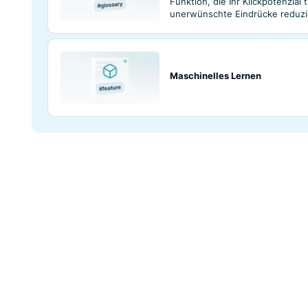
Linguistische In
Morphologische 
Phrasenabgleich
Lernen Sie den Ph
Funktion, die Ihr 
unerwünschte Ein
Maschinelles Le