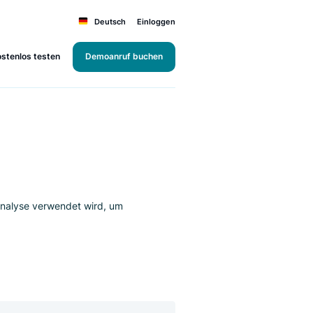
Deutsch
Einloggen
Kostenlos testen
Demoanruf buchen
ch
g und der Textanalyse verwendet wird, um
tifizieren.