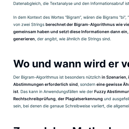
Kombinationen von zwei aufeinanderfolgende
Bigrams
bekannt. Dann werden
diese Bigram-
um einen Trefferscore zu berechnen
. Dieser 
basierend auf geteilten Bigrams zu identifizier
Datenabgleich, die Textanalyse und den Informa
In dem Kontext des Wortes “Bigram”, wären die Bi
von zwei Strings
berechnet der Bigram-Algorit
gemeinsam haben und setzt diese Information
generieren
, der angibt, wie ähnlich die Strings 
Wo und wann wird
Der Bigram-Algorithmus ist besonders nützlich
Abstimmungen erforderlich sind
, sondern
ein