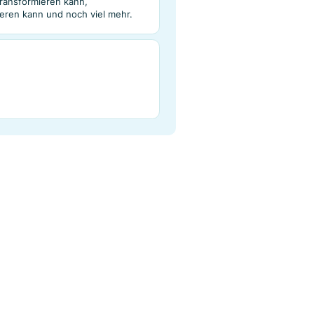
dexierung
Analyse
rasenabgleich kennen - eine einzigartige
Klickpotenzial transformieren kann,
drücke reduzieren kann und noch viel mehr.
rnen