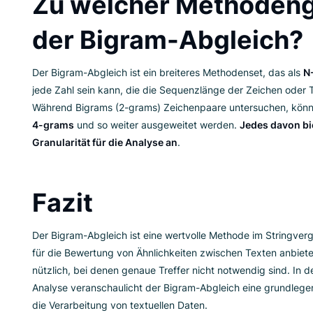
ist
. Das kann in Anwendungsfällen wie der
Fuzz
Rechtschreibprüfung
,
der Plagiatserkennung
sein, bei denen die genaue Schreibweise variiert
Zu welcher Meth
der Bigram-Abgle
Der Bigram-Abgleich ist ein breiteres Methoden
jede Zahl sein kann, die die Sequenzlänge der Z
Während Bigrams (2-grams) Zeichenpaare unt
4-grams
und so weiter ausgeweitet werden.
Je
Granularität für die Analyse an
.