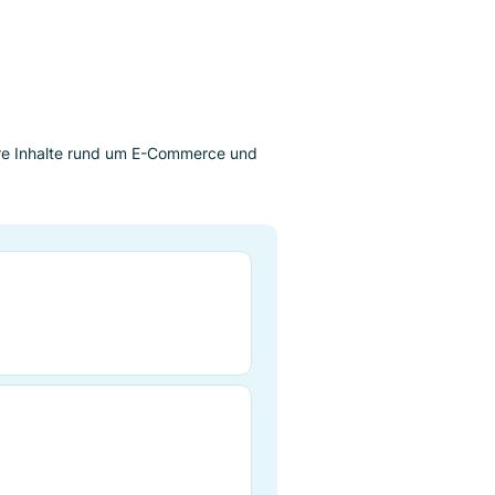
 im Stringvergleich, der einen nuancierten Ansatz
exten anbietet. Er ist für diverse Anwendungen
endig sind. In dem breiteren Framework der N-Gram-
ine grundlegende Methode für das Verständnis und
äge
 Sie hier weitere Inhalte rund um E-Commerce und