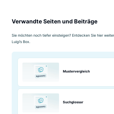
Fazit
Der Bigram-Abgleich ist eine wertvolle Methode
für die Bewertung von Ähnlichkeiten zwischen T
nützlich, bei denen genaue Treffer nicht notw
Analyse veranschaulicht der Bigram-Abgleich e
die Verarbeitung von textuellen Daten.
Verwandte Seiten und Beitr
Sie möchten noch tiefer einsteigen? Entdecken
Luigi’s Box.