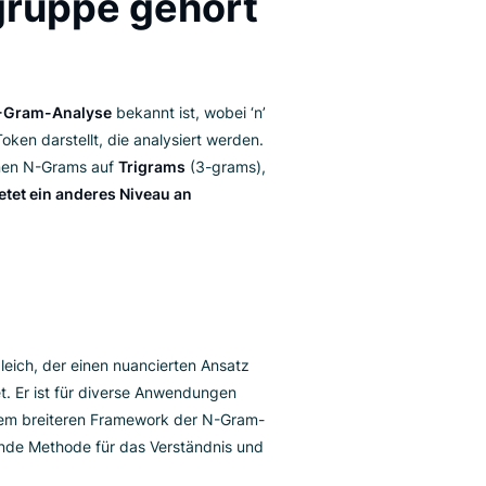
y Abstimmung in Datenbanken
,
der
und ausgefeilteren Textanalyseaufgaben vorteilhaft
, die allgemeine Ähnlichkeit jedoch interessant ist.
odengruppe gehört
ich?
set, das als
N-Gram-Analyse
bekannt ist, wobei ‘n’
eichen oder Token darstellt, die analysiert werden.
ersuchen, können N-Grams auf
Trigrams
(3-grams),
des davon bietet ein anderes Niveau an