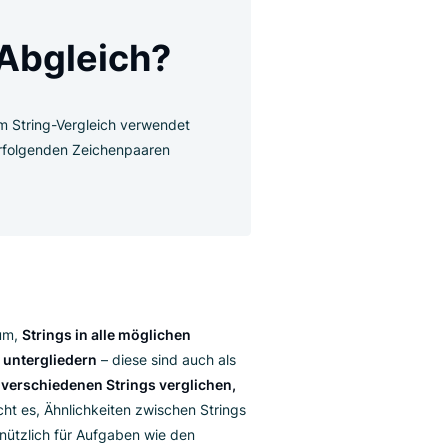
gram-Abgleich?
ethode, die im String-Vergleich verwendet
von aufeinanderfolgenden Zeichenpaaren
telpunkt.
er?
dreht sich darum,
Strings in alle möglichen