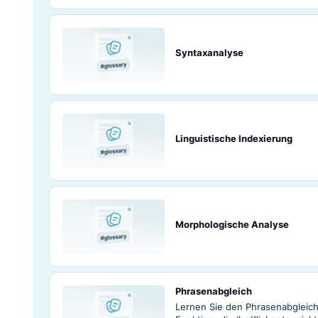
Mustervergleich
Suchglossar
Syntaxanalyse