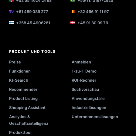
+52 55 4624 2468
+55(11) 3197-2925
+61 489 089 277
+32 466 91 11 97
+358 45 4906281
+45 91 30 99 79
PRODUKT UND TOOLS
Preise
Anmelden
Funktionen
1-zu-1-Demo
KI-Search
ROI-Rechner
Recommender
Suchvorschau
Product Listing
Anwendungsfälle
Shopping Assistant
Industrielösungen
Analytics &
Unternehmenslösungen
Geschäftsintelligenz
Produkttour