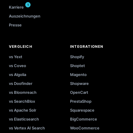
1
Karriere
Auszeichnungen
Presse
VERGLEICH
INTEGRATIONEN
vs Yext
Shopify
vs Coveo
Shoptet
vs Algolia
Magento
vs Doofinder
Shopware
vs Bloomreach
OpenCart
vs SearchBlox
PrestaShop
vs Apache Solr
Squarespace
vs Elasticsearch
BigCommerce
vs Vertex AI Search
WooCommerce