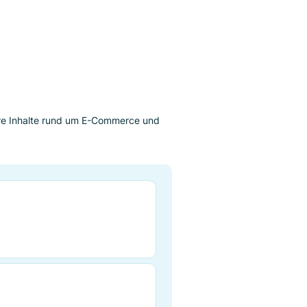
eile der Funktion
äuser”?
rte
erhäusern
äge
 Sie hier weitere Inhalte rund um E-Commerce und