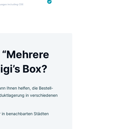
nktion “Mehrere
uf Luigi’s Box?
uigi’s Box kann Ihnen helfen, die Bestell-
n über die Produktlagerung in verschiedenen