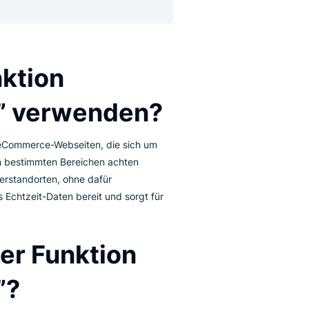
n Ländern oder in benachbarten Städten
e Funktion
äuser” verwenden?
al für größere eCommerce-Webseiten, die sich um
erfügbarkeit in bestimmten Bereichen achten
 mehreren Lagerstandorten, ohne dafür
ox stellt stets Echtzeit-Daten bereit und sorgt für
.