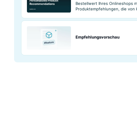
Video mehr über 
A/B-Testing des
Verbessern Sie E
Finden Sie die Va
erzielt.
KI‑gestützte per
Fördern Sie die C
Bestellwert Ihres
Produktempfehlun
Empfehlungsvor