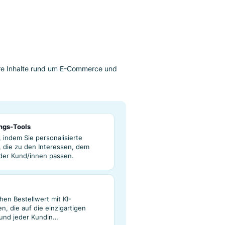
on der
profitieren?
 Produkte
äge
 Sie hier weitere Inhalte rund um E-Commerce und
 des Empfehlungs-Tools