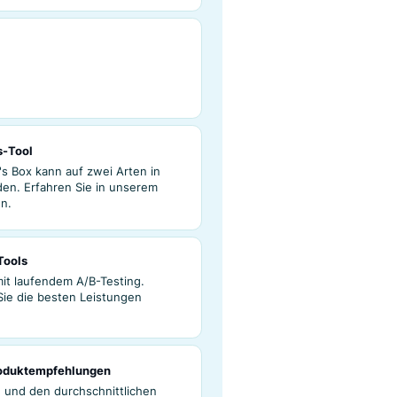
Verkaufszahlen, indem Sie personalisierte
gen anbieten, die zu den Interessen, dem
m Kaufverlauf der Kund/innen passen.
l
durchschnittlichen Bestellwert mit KI-
tempfehlungen, die auf die einzigartigen
jedes Kunden und jeder Kundin
d.
das Empfehlungs-Tool
ool von Luigi's Box kann auf zwei Arten in
platziert werden. Erfahren Sie in unserem