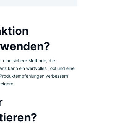
ertvolle Funktion, mit der die Einnahmen und
gert werden können.
e Funktion
z” verwenden?
 verkaufen, ist eine sichere Methode, die
Margenpräferenz kann ein wertvolles Tool und eine
fe mithilfe von Produktempfehlungen verbessern
ren Gewinns steigern.