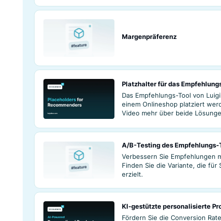
Steigern Sie die 
Produktempfehlun
Verhalten und de
Empfehlungs-Too
Steigern Sie den 
gestützten Produk
Kaufpräferenzen 
zugeschnitten sin
Margenpräferenz
Platzhalter für 
Das Empfehlungs-T
einem Onlineshop 