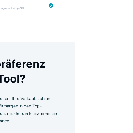
rgenpräferenz
ngs-Tool?
s
kann Ihnen helfen, Ihre Verkaufszahlen
 größeren Profitmargen in den Top-