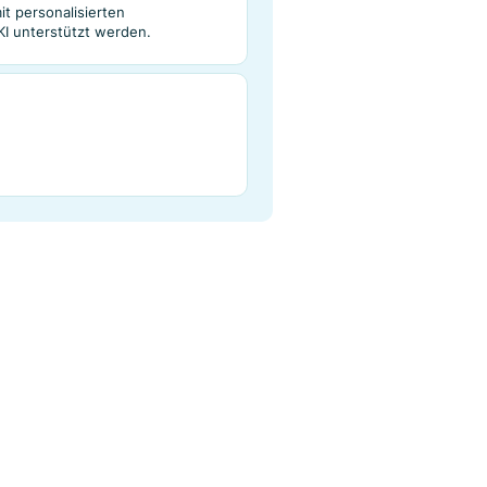
beide Lösungen.
 Empfehlungs-Tools
mpfehlungen mit laufendem A/B-Testing.
riante, die für Sie die besten Leistungen
sonalisierte Produktempfehlungen
onversion Rate und den durchschnittlichen
 Onlineshops mit personalisierten
gen, die von KI unterstützt werden.
schau