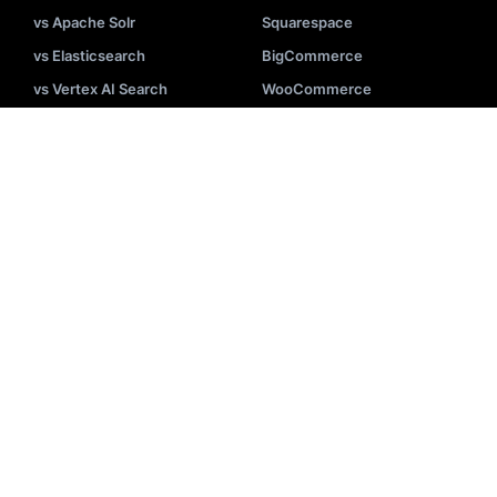
vs Apache Solr
Squarespace
vs Elasticsearch
BigCommerce
vs Vertex AI Search
WooCommerce
Mehr sehen
Mehr sehen
FUNKTIONEN
KI
Upselling
Cross-Selling
Autovervollständigung
Personalisierung
Merchandising
Searchandising
Dynamische Filter