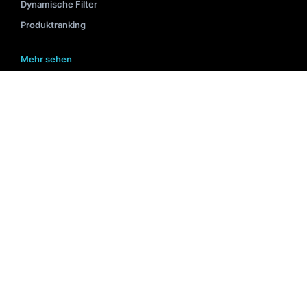
Dynamische Filter
Produktranking
Mehr sehen
BELIEBTE INHALTE
Interne Suche
Such-Benchmarks 2025
Personalisierte Suche
KI im E-Commerce: Anwendungsfälle
Suche-während-du-tippst
Suchlösungen für E-Commerce
Produktrankingseite
Sprachsuche für E-Commerce
Suchboxoptimierung