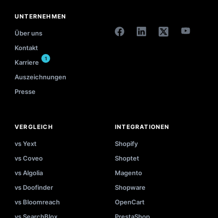
UNTERNEHMEN
Über uns
Kontakt
1
Karriere
Auszeichnungen
Presse
VERGLEICH
INTEGRATIONEN
vs Yext
Shopify
vs Coveo
Shoptet
vs Algolia
Magento
vs Doofinder
Shopware
vs Bloomreach
OpenCart
vs SearchBlox
PrestaShop