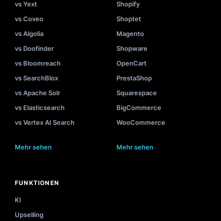
vs Yext
Shopify
vs Coveo
Shoptet
vs Algolia
Magento
vs Doofinder
Shopware
vs Bloomreach
OpenCart
vs SearchBlox
PrestaShop
vs Apache Solr
Squarespace
vs Elasticsearch
BigCommerce
vs Vertex AI Search
WooCommerce
Mehr sehen
Mehr sehen
FUNKTIONEN
KI
Upselling