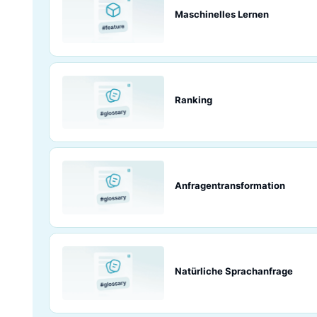
Query by Exampl
Query by Example 
Ergebnisse verwe
abzurufen.
Maschinelles Le
Ranking
Anfragentransfo