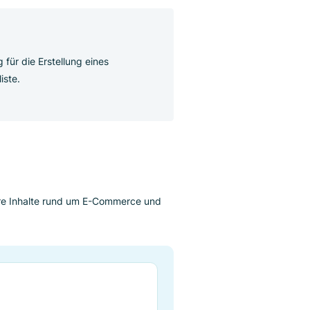
erter Vorgang für die Erstellung eines
 der Ergebnisliste.
äge
 Sie hier weitere Inhalte rund um E-Commerce und