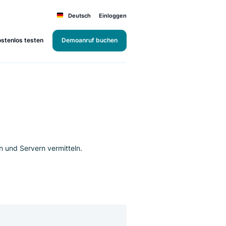
Deutsch
Einloggen
Kostenlos testen
Demoanruf buchen
gs
n Webbrowsern und Servern vermitteln.