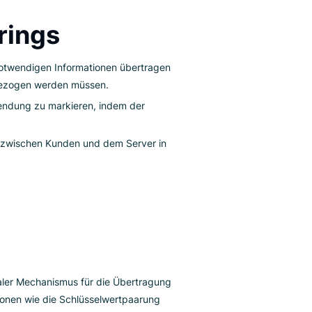
ver zu übertragen.
den dynamischen Inhaltsabruf, indem spezifische
n, was sich auf die generierten Inhalte auswirkt.
agestrings
HTTP, da die notwendigen Informationen übertragen
ungen mit einbezogen werden müssen.
 einer Webanwendung zu markieren, indem der
.
ung von Daten zwischen Kunden und dem Server in