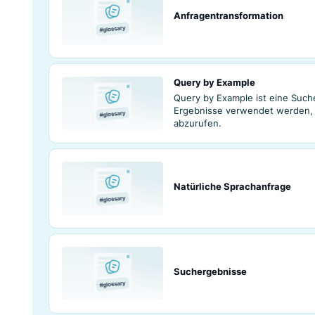
Luigi’s Box.
Anfragenbegriffe
Anfragenbegriffe 
Suchanfragen, di
ermöglichen.
Anfragentransfo
Query by Exampl
Query by Example 
Ergebnisse verwe
abzurufen.