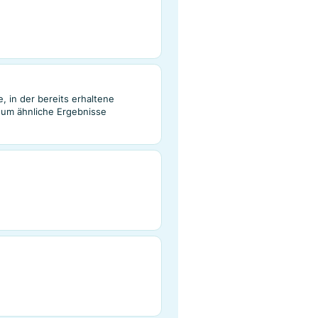
sind Bausteine von effektiven Online-
e genaue Treffer und einen besseren Abruf
rmation
e
ist eine Suche, in der bereits erhaltene
ndet werden, um ähnliche Ergebnisse