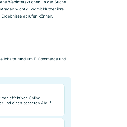
in fundamentaler Mechanismus für die Übertragung
ie Kernfunktionen wie die Schlüsselwertpaarung
iele verschiedene Webinteraktionen. In der Suche
ametrisierten Anfragen wichtig, womit Nutzer ihre
e, relevantere Ergebnisse abrufen können.
äge
 Sie hier weitere Inhalte rund um E-Commerce und