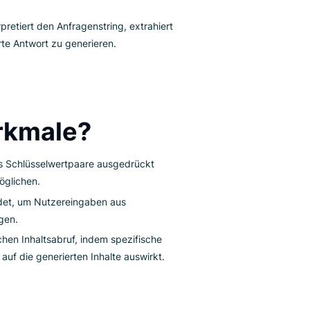
eichen (&) getrennt werden.
et den Anfragenstring als Teil einer HTTP-Anfrage
r Server interpretiert den Anfragenstring, extrahiert
aßgeschneiderte Antwort zu generieren.
uptmerkmale?
metern, die als Schlüsselwertpaare ausgedrückt
ertragung ermöglichen.
meist verwendet, um Nutzereingaben aus