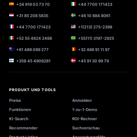
+34 919 03 73 70
+44 7700 171423
+31 85 208 5835
+46 10 884 8061
+44 7700 171423
+1(213) 275-2398
+52 55 4624 2468
+55(11) 3197-2925
+61 489 089 277
+32 466 91 11 97
+358 45 4906281
+45 91 30 99 79
PRODUKT UND TOOLS
Preise
Anmelden
Funktionen
1-zu-1-Demo
KI-Search
ROI-Rechner
Recommender
Suchvorschau
Product Listing
Anwendungsfälle