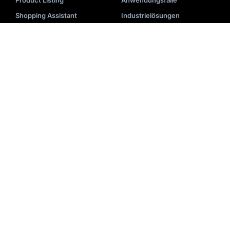
Shopping Assistant
Industrielösungen
Analytics &
Unternehmenslösungen
Geschäftsintelligenz
Produkttour
RESSOURCEN
Blog
Implementierung
Videos
API-Dokumentation
Veranstaltungen
Systemstatus
E-Books
Partnerliste
Akademie
Hilfe-Center
Darstellung
Suchglossar
Newsletter
E-Commerce-Tools
Fallstudien