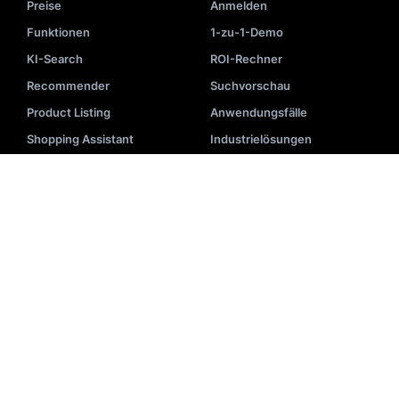
Preise
Anmelden
Funktionen
1-zu-1-Demo
KI-Search
ROI-Rechner
Recommender
Suchvorschau
Product Listing
Anwendungsfälle
Shopping Assistant
Industrielösungen
Analytics &
Unternehmenslösungen
Geschäftsintelligenz
Produkttour
RESSOURCEN
Blog
Implementierung
Videos
API-Dokumentation
Veranstaltungen
Systemstatus
E-Books
Partnerliste