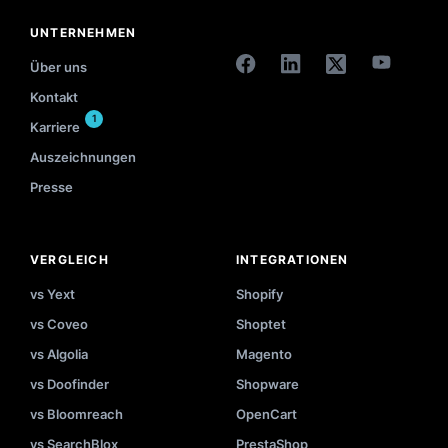
UNTERNEHMEN
Über uns
Kontakt
1
Karriere
Auszeichnungen
Presse
VERGLEICH
INTEGRATIONEN
vs Yext
Shopify
vs Coveo
Shoptet
vs Algolia
Magento
vs Doofinder
Shopware
vs Bloomreach
OpenCart
vs SearchBlox
PrestaShop