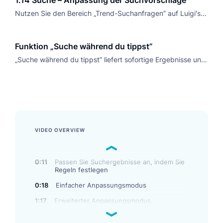
Nutzen Sie den Bereich „Trend-Suchanfragen” auf Luigi's
Box, um beliebte Themen zu überwachen und die
Suchergebnisse basierend auf den Kundeninteressen zu
Funktion „Suche während du tippst”
optimieren.
„Suche während du tippst” liefert sofortige Ergebnisse und
aktualisiert Filter auf dynamische Weise, während
Nutzer/innen tippen, wodurch ein reibungsloses
Sucherlebnis im E-Commerce entsteht.
VIDEO OVERVIEW
0:11
Passen Sie Suchergebnisse an, indem Sie
Regeln festlegen
0:18
Einfacher Anpassungsmodus
1:17
Erweiterter Anpassungsmodus