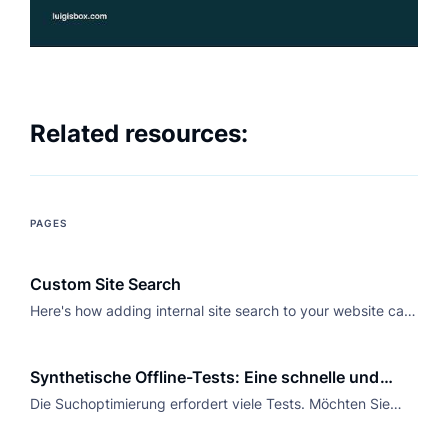
Related resources:
PAGES
Custom Site Search
Here's how adding internal site search to your website can
help visitors find what they're looking for while also
impacting your bottom line.
Synthetische Offline-Tests: Eine schnelle und
sichere Methode zur Verbesserung der
Die Suchoptimierung erfordert viele Tests. Möchten Sie
sicher sein, dass sich die Änderungen positiv auf Ihre
Suchergebnisse