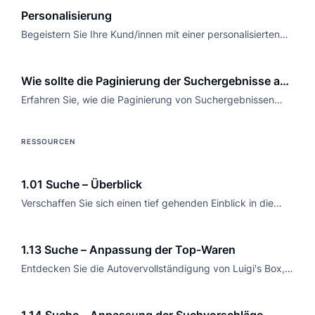
Website auswirken? Probieren Sie synthetische Offline-
Personalisierung
Tests aus.
Begeistern Sie Ihre Kund/innen mit einer personalisierten
Customer Journey mit den Personalisierungsfunktionen von
Luigi's Box und Sie werden mit höheren Umsätzen belohnt.
Wie sollte die Paginierung der Suchergebnisse auf
Ihrer Website aussehen?
Erfahren Sie, wie die Paginierung von Suchergebnissen
funktioniert und Sie damit Ihrer Kundschaft die beste
Browsing-Erfahrung ermöglichen.
RESSOURCEN
1.01 Suche – Überblick
Verschaffen Sie sich einen tief gehenden Einblick in die
kräftigen Funktionen der Luigi's-Box-Suche, die entwickelt
wurde, um die Sucherlebnisse auf E-Commerce-Seiten zu
1.13 Suche – Anpassung der Top-Waren
optimieren und die Conversions zu steigern.
Entdecken Sie die Autovervollständigung von Luigi's Box,
die Top-Produkte, Kategorien und mehr anzeigt, wenn
Nutzer/innen eine Suche starten.
1.14 Suche – Anpassung der Suchvorschläge