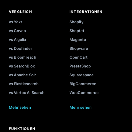
VERGLEICH
INTEGRATIONEN
vs Yext
Shopify
vs Coveo
Shoptet
vs Algolia
Magento
vs Doofinder
Shopware
vs Bloomreach
OpenCart
vs SearchBlox
PrestaShop
vs Apache Solr
Squarespace
vs Elasticsearch
BigCommerce
vs Vertex AI Search
WooCommerce
Mehr sehen
Mehr sehen
FUNKTIONEN