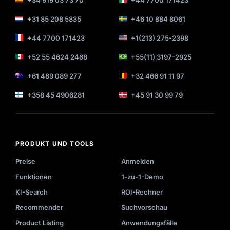
+31 85 208 5835
+46 10 884 8061
+44 7700 171423
+1(213) 275-2398
+52 55 4624 2468
+55(11) 3197-2925
+61 489 089 277
+32 466 91 11 97
+358 45 4906281
+45 91 30 99 79
PRODUKT UND TOOLS
Preise
Anmelden
Funktionen
1-zu-1-Demo
KI-Search
ROI-Rechner
Recommender
Suchvorschau
Product Listing
Anwendungsfälle