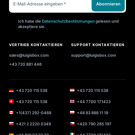
Abonnieren
Ich habe die
Datenschutzbestimmungen
gelesen und
akzeptiere sie.
VERTRIEB KONTAKTIEREN
SUPPORT KONTAKTIEREN
sales@luigisbox.com
support@luigisbox.com
+43 720 881 446
+43 720 115 538
+43 720 115 538
+43 720 115 538
+44 7700 171423
+1(437) 292-0469
+48 83 888 11 19
+421 2 2220 0349
+420 790 285 197
+34 919 03 73 70
+44 7700 171423