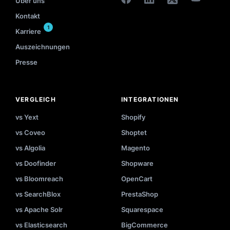
Über uns
Kontakt
1
Karriere
Auszeichnungen
Presse
VERGLEICH
INTEGRATIONEN
vs Yext
Shopify
vs Coveo
Shoptet
vs Algolia
Magento
vs Doofinder
Shopware
vs Bloomreach
OpenCart
vs SearchBlox
PrestaShop
vs Apache Solr
Squarespace
vs Elasticsearch
BigCommerce