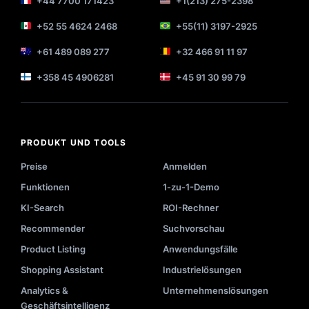
+44 7700 171423
+1(213) 275-2398
+52 55 4624 2468
+55(11) 3197-2925
+61 489 089 277
+32 466 91 11 97
+358 45 4906281
+45 91 30 99 79
PRODUKT UND TOOLS
Preise
Anmelden
Funktionen
1-zu-1-Demo
KI-Search
ROI-Rechner
Recommender
Suchvorschau
Product Listing
Anwendungsfälle
Shopping Assistant
Industrielösungen
Analytics &
Unternehmenslösungen
Geschäftsintelligenz