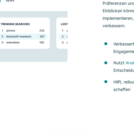
si
Un
in
un
Pr
Ei
im
ve