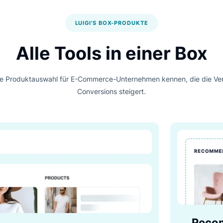
Sie die Feeds 
dafür den Google Tag
unserem Syst
Manager.
*30-tägige kostenlose Probephase
LUIGI'S BOX-PRODUKTE
Alle Tools in einer