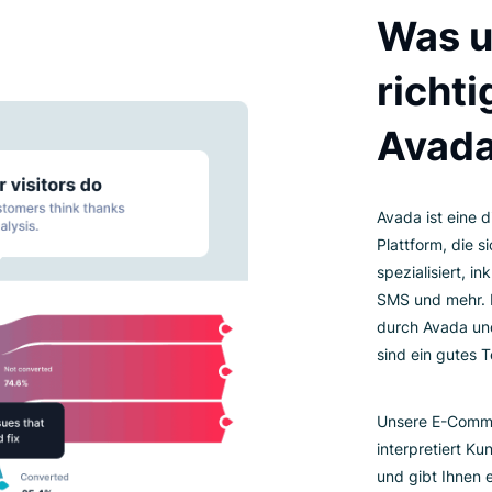
M
Av
Pl
sp
SM
du