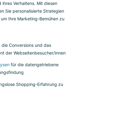
nd ein gutes Team.
sere E-Commerce-Lösung analysiert und
terpretiert Kundeninteraktionen mit der
Seitensuche
d gibt Ihnen ein tiefer gehendes Verständnis ihrer
äferenzen und ihres Verhaltens. Mit diesen
nblicken können Sie personalisierte Strategien
plementieren, um Ihre Marketing-Bemühen zu
rbessern.
Verbessert die Conversions und das
Engagement der Webseitenbesucher/innen
Nutzt
Analysen
für die datengetriebene
Entscheidungsfindung