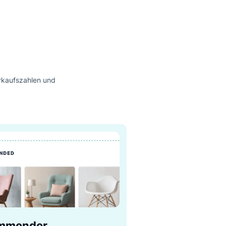
mit
schon können Sie
em.
loslegen.
 Box