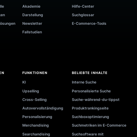
+32 466 91 11 97
+358 45 4906281
RESSOURCEN
en
Blog
Implementierung
-Demo
Videos
API-Dokumentation
chner
Veranstaltungen
Systemstatus
rschau
E-Books
Partnerliste
ungsfälle
Akademie
Hilfe-Center
ielösungen
Darstellung
Suchglossar
ehmenslösungen
Newsletter
E-Commerce-Tools
Fallstudien