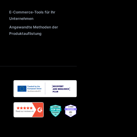
Such-Benchmarks 2025
e
KI im E-Commerce: Anwendungsfälle
ippst
Suchlösungen für E-Commerce
Sprachsuche für E-Commerce
Design & Beispiele der Suchleiste
Commerce
Suchalgorithmen verstehen
Q-Commerce: Definition & Beispiele
ng
ssystem
E-Commerce-Tools für Ihr
Unternehmen
lisierung
Angewandte Methoden der
Produktauflistung