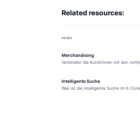
Related resources:
PAGES
Merchandising
Verbinden Sie Kund/innen mit de
Produkten und steigern Sie die 
mit der E-Commerce-Merchandis
Intelligente Suche
Luigi's Box.
Was ist die intelligente Suche 
und wieso ist es wichtig, sie an