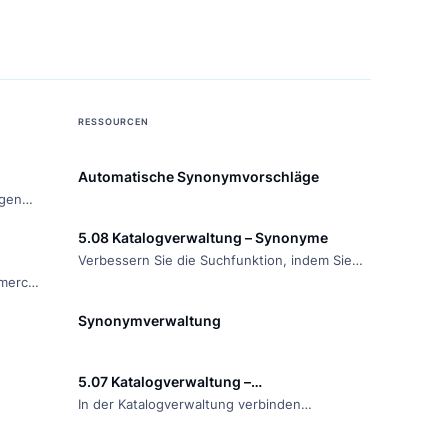
RESSOURCEN
Automatische Synonymvorschläge
n richtigen
Conversions
5.08 Katalogverwaltung – Synonyme
ing-Software
Verbessern Sie die Suchfunktion, indem Sie
im E-Commerce
Synonyme in den Sucheinstellungen
zubieten?
verwalten, sodass Anfragen besser mit