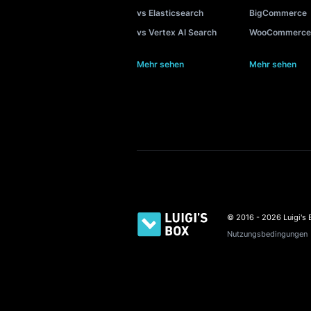
VERGLEICH
INTEG
vs Yext
Shopif
vs Coveo
Shopte
vs Algolia
Magen
vs Doofinder
Shopwa
vs Bloomreach
OpenCa
vs SearchBlox
Presta
vs Apache Solr
Square
vs Elasticsearch
BigCo
vs Vertex AI Search
WooCo
Mehr sehen
Mehr s