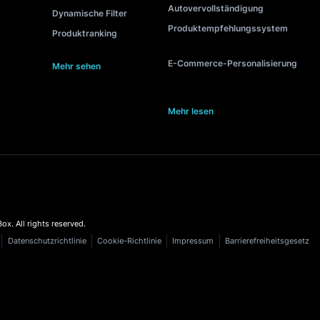
RATIONEN
FUNKTIONEN
BELIEBTE INHALTE
y
KI
Interne Suche
t
Upselling
Personalisierte Such
to
Cross-Selling
Suche-während-du-t
re
Autovervollständigung
Produktrankingseite
rt
Personalisierung
Suchboxoptimierung
Shop
Merchandising
Suchmetriken im E-
space
Searchandising
Suchsoftware mit
Autovervollständigu
mmerce
Dynamische Filter
Produktempfehlung
mmerce
Produktranking
E-Commerce-Persona
ehen
Mehr sehen