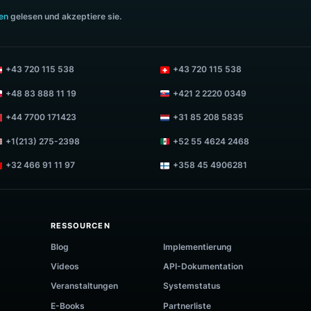
-BOX-NEWSLETTER AN
VERTRIEB KONTAK
sales@luigisbox.co
Abonnieren
+43 720 881 446
immungen
gelesen und akzeptiere sie.
+43 720 115 538
+43 720 115 538
+48 83 888 11 19
+421 2 2220 0349
+44 7700 171423
+31 85 208 5835
+1(213) 275-2398
+52 55 4624 246