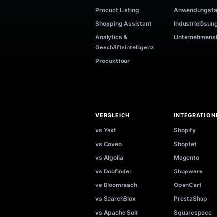
+61 489 089 277
PRODUKT UND TOOLS
Preise
Anmeld
Funktionen
1-zu-1
KI-Search
ROI-Re
Recommender
Suchvo
Product Listing
Anwend
Shopping Assistant
Industr
Analytics &
Untern
Geschäftsintelligenz
Produkttour