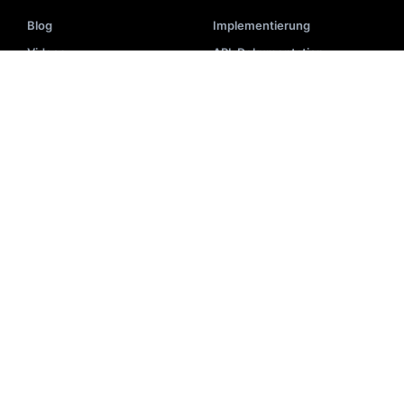
Blog
Implementierung
Videos
API-Dokumentation
Veranstaltungen
Systemstatus
E-Books
Partnerliste
Akademie
Hilfe-Center
Darstellung
Suchglossar
Newsletter
E-Commerce-Tools
Fallstudien
UNTERNEHMEN
Über uns
Kontakt
1
Karriere
Auszeichnungen