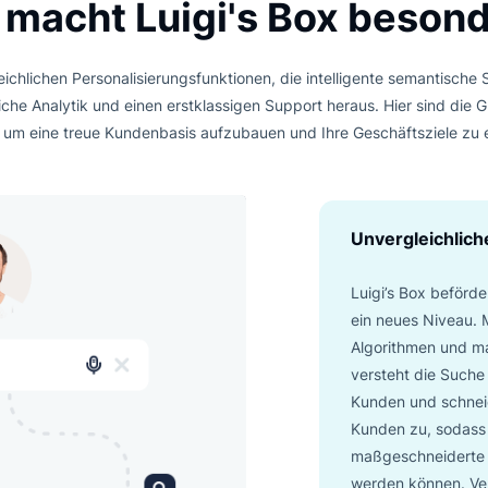
reditkarte erforderlich
30-tägige gratis Probeph
KRAFTVOLLE FUNKTIONEN FÜR DEN VERKAUFSZ
as macht Luigi's Box b
unvergleichlichen Personalisierungsfunktionen, die intelligent
chlussreiche Analytik und einen erstklassigen Support heraus. 
sollten, um eine treue Kundenbasis aufzubauen und Ihre Geschä