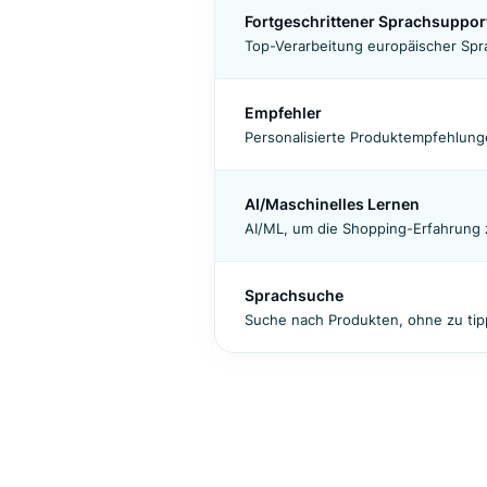
Reibungslose Back-End-Integ
Synonyme
Richten Sie Synonyme direkt
Fortgeschrittener Sprach
Top-Verarbeitung europäisch
Empfehler
Personalisierte Produktemp
AI/Maschinelles Lernen
AI/ML, um die Shopping-Erfa