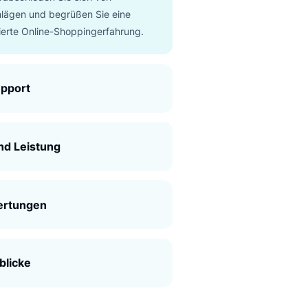
rgleichliche Personalisierung
’s Box befördert die personalisierte Suche auf
eues Niveau. Mit den fortgeschrittenen
ithmen und maschinellen Lernmodellen
eht die Suche die Präferenzen individueller
n und schneidet die Erfahrung auf die
n zu, sodass höchst relevante und
eschneiderte
Produktempfehlungen
geliefert
n können. Verabschieden Sie sich von
ischen Vorschlägen und begrüßen Sie eine
ich personalisierte Online-Shoppingerfahrung.
klassiger Support