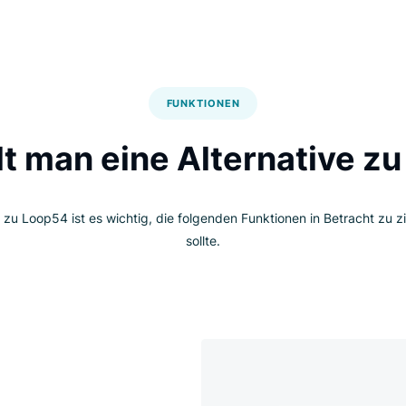
Skal
Exze
Anal