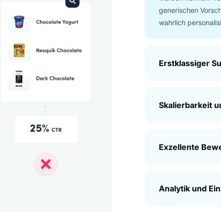
Unve
Luigi
ein n
Algor
verst
Kunde
Kunde
maßg
werde
gener
wahrl
Erst