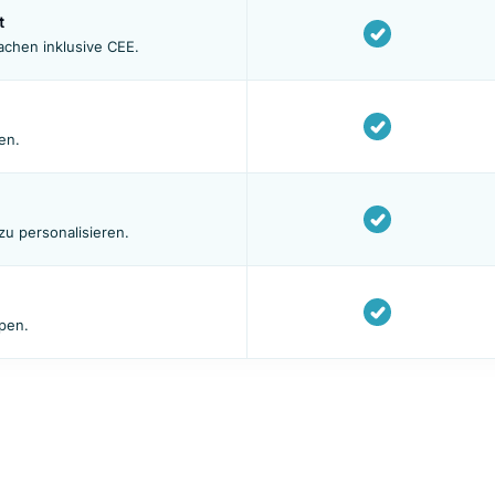
ration über API.
 im Adminpanel ein.
support
er Sprachen inklusive CEE.
fehlungen.
hrung zu personalisieren.