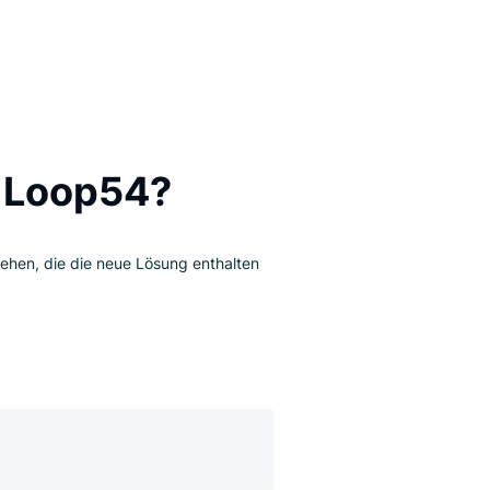
ierbarkeit und Leistung
llente Bewertungen
ytik und Einblicke