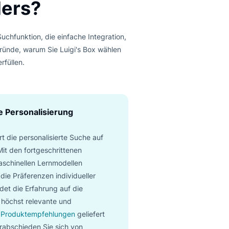
ase
Jederzeit kündbar
UWACHS
esonders?
e semantische Suchfunktion, die einfache Integration,
Hier sind die Gründe, warum Sie Luigi's Box wählen
ftsziele zu erfüllen.