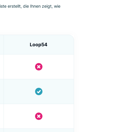
4 vs. Luigi's Box
 Funktionsliste erstellt, die Ihnen zeigt, wie
 stehen.
 Box
Loop54