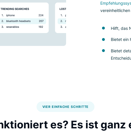
Lu
ba
be
ro
Em
ve