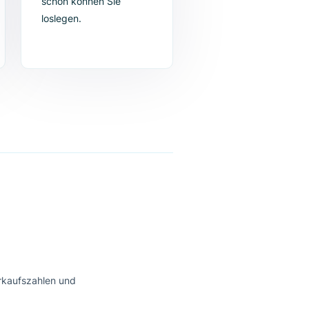
4. Die
ieren
Verbesserung
startet
n Sie die
Die von Ihnen gewählten
 einfach
Tools werden an Ihr
verlinken
Design angepasst und
mit
schon können Sie
em.
loslegen.