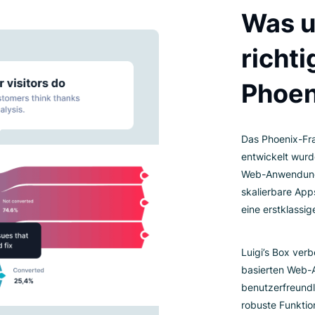
PH
Da
en
We
sk
ei