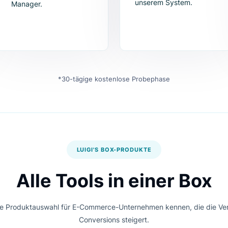
2. Skript eintragen
3. Katalog
synchronis
Tragen Sie eine Zeile
Synchronisiere
Code in die Kopfzeile
Produkte ganz
Ihres Onlinehops ein
über API oder 
oder verwenden Sie
Sie die Feeds 
dafür den Google Tag
unserem Syst
Manager.
*30-tägige kostenlose Probephase