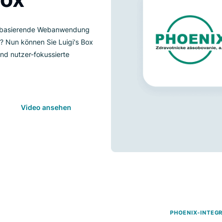
s Box
amework basierende Webanwendung
ement? Nun können Sie Luigi's Box
ieren und nutzer-fokussierte
Video ansehen