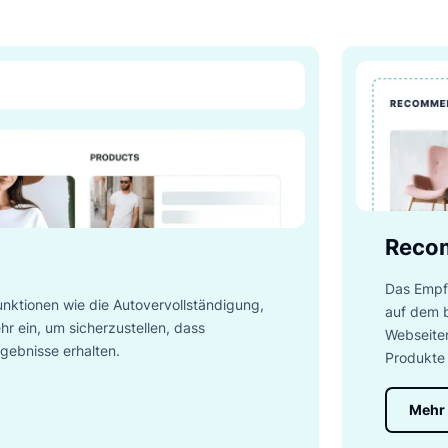
LUIGI'S BOX-PRODUKTE
Alle Tools in einer
e unsere Produktauswahl für E-Commerce-Unternehmen kenne
Conversions steigert.