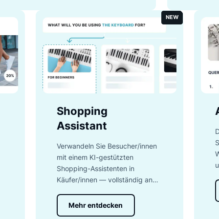
 100 Funktionen wie die Autovervollständigung,
 und mehr ein, um sicherzustellen, dass
sten Ergebnisse erhalten.
NE