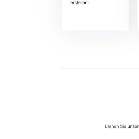
1. Konto erstellen
Es dauert nur wenige
Minuten, einige
grundlegende Daten
einzugeben und ein
kostenloses Konto zu
erstellen.