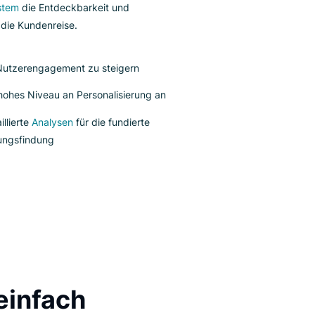
igi’s Box verbessert die Navigation in Ihrer Phoenix-
sierten Web-App, sodass sie zugänglicher und
nutzerfreundlicher ist. Zusätzlich dazu verbessern
buste Funktionen wie die
Webseitensuche
und das
pfehlungssystem
die Entdeckbarkeit und
reinheitlichen die Kundenreise.
Hilft, das Nutzerengagement zu steigern
Bietet ein hohes Niveau an Personalisierung an
Bietet detaillierte
Analysen
für die fundierte
Entscheidungsfindung