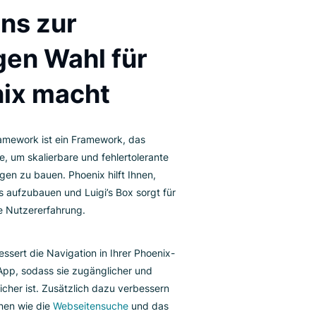
OENIX-INTEGRATION
Was uns zur
richtigen Wahl für
Phoenix macht
s Phoenix-Framework ist ein Framework, das
twickelt wurde, um skalierbare und fehlertolerante
b-Anwendungen zu bauen. Phoenix hilft Ihnen,
alierbare Apps aufzubauen und Luigi’s Box sorgt für
ne erstklassige Nutzererfahrung.