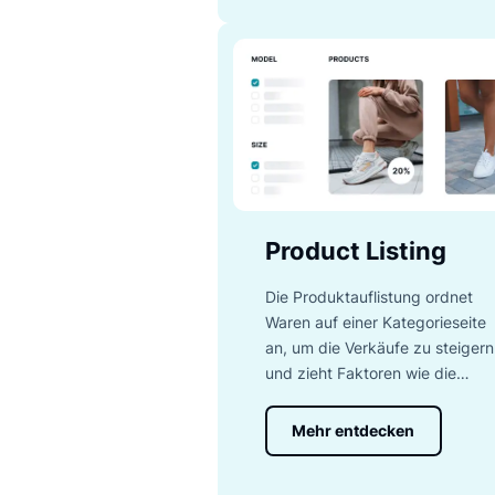
Search
Die Suche setzt mehr als
die Tippfehler-Korrektur
Kund/innen die relevante
Mehr entdecken