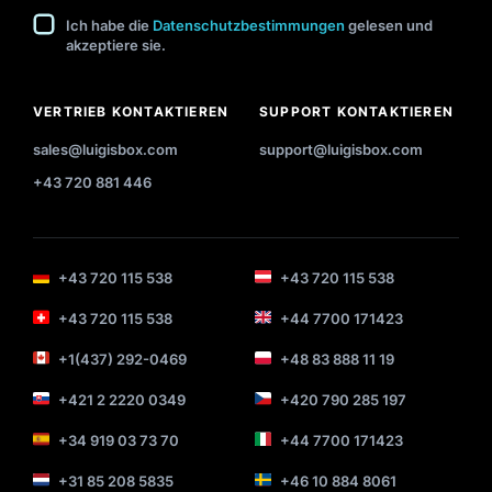
Ich habe die
Datenschutzbestimmungen
gelesen und
akzeptiere sie.
VERTRIEB KONTAKTIEREN
SUPPORT KONTAKTIEREN
sales@luigisbox.com
support@luigisbox.com
+43 720 881 446
+43 720 115 538
+43 720 115 538
+43 720 115 538
+44 7700 171423
+1(437) 292-0469
+48 83 888 11 19
+421 2 2220 0349
+420 790 285 197
+34 919 03 73 70
+44 7700 171423
+31 85 208 5835
+46 10 884 8061