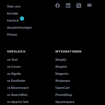
Über uns
Kontakt
1
Karriere
Auszeichnungen
Presse
VERGLEICH
INTEGRATIONEN
vs Yext
Shopify
vs Coveo
Shoptet
vs Algolia
Magento
vs Doofinder
Shopware
vs Bloomreach
OpenCart
vs SearchBlox
PrestaShop
vs Apache Solr
Squarespace