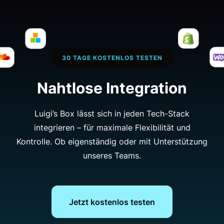
Tool, das unsere bestehenden
Analysedaten gut ergänzt. Die Nutzung
hat zu höheren Conversion Rates
beigetragen und uns geholfen, eine hohe
30 TAGE KOSTENLOS TESTEN
Kundenzufriedenheit zu erreichen.
Nahtlose Integration
Jana Karasová
Online Sales and Service
Luigi’s Box lässt sich in jeden Tech-Stack
Development Specialist, O2
integrieren – für maximale Flexibilität und
Kontrolle. Ob eigenständig oder mit Unterstützung
unseres Teams.
Professionelles
Spezialistenteam
Jetzt kostenlos testen
Luigi's Box sorgt für einen