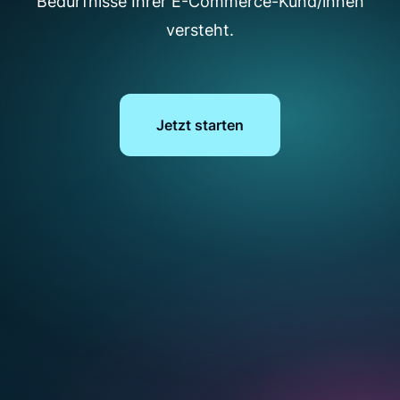
Bedürfnisse
Ihrer E-Commerce-Kund/innen
versteht.
Jetzt starten
Agent
AI-powered search
€90.00
★★★★★