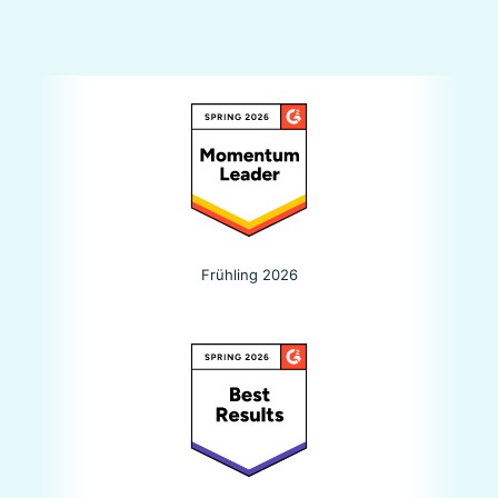
Luigi's Box ohne Mühe jährlich mehr als
€ 100.000 ein – zu einem Preis, der sich
sofort um das Vielfache ausgezahlt hat.
Jakub Žilinčan
Chief Marketing Officer,
Electronic-star
Frühling 2026
Bessere E-Commerce-Suche
Luigi's Box integriert reibungslos mit
unserer E-Commerce-Plattform und
bietet diverse Einstellungsoptionen an.
Der proaktive Support hilft uns, die