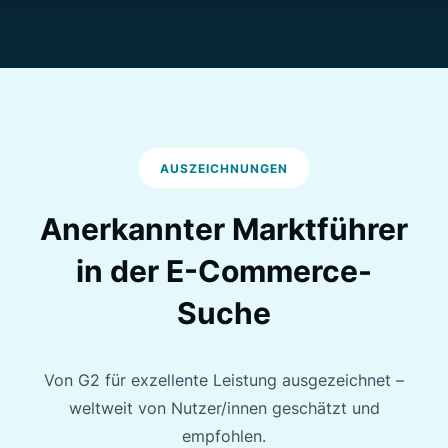
professionellen Ansatz. Als
Spezialistinnen und Spezialisten für die
Suche führen sie uns noch schneller ans
Ziel.
Tomáš Bzirský
AUSZEICHNUNGEN
Performance Marketing Manager,
Košík
Anerkannter Marktführer
in der E-Commerce-
Suche
Umsatz von € 100.000 pro
Jahr dank Luigi's Box
Von G2 für exzellente Leistung ausgezeichnet –
weltweit von Nutzer/innen geschätzt und
Aufgrund unserer Größe bringt uns
empfohlen.